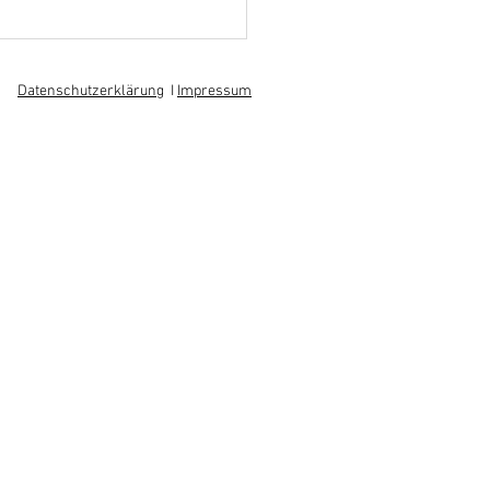
nhoff auch in diesem Jahr
der Grünen Woche
Datenschutzerklärung
I
Impressum