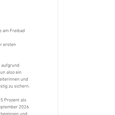
e am Freibad 
 
r ersten 
t aufgrund 
un also ein 
eiterinnen und 
istig zu sichern.
5 Prozent als 
 September 2026 
 beginnen und 