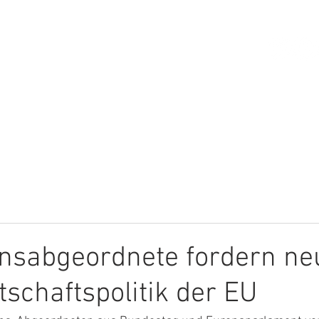
HOME
ÜBER MICH
THEMEN
onsabgeordnete fordern ne
schaftspolitik der EU