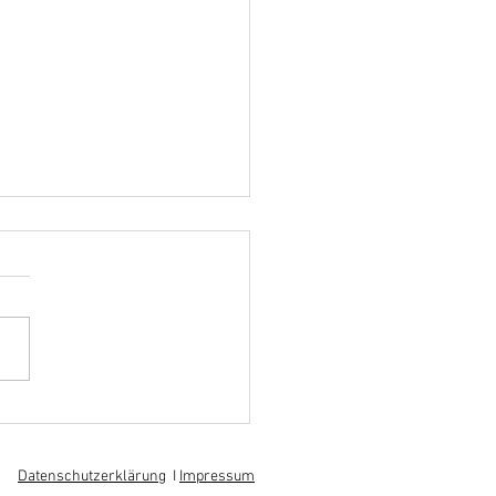
hoff informiert sich über
 am regionalen
itsmarkt
Datenschutzerklärung
I
Impressum