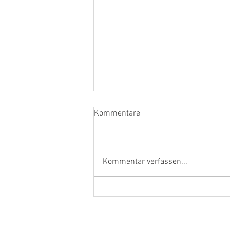
Kommentare
Kommentar verfassen...
Ehrenamtler und Handwerker
aus dem Kreis Kleve in Berlin