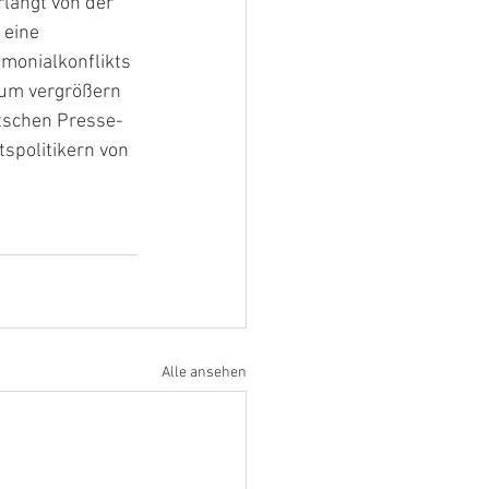
langt von der 
 eine 
monialkonflikts 
ium vergrößern 
utschen Presse-
spolitikern von 
Alle ansehen