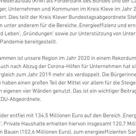
r Wiederaufbau (KfW) als Förderbank des Bundes und der L
ger, Unternehmen und Kommunen im Kreis Kleve im Jahr 2
ert. Dies teilt der Kreis Klever Bundestagsabgeordnete St
n unter anderem für die Bereiche ‚Energieeffizienz und er
nd Leben‘, ‚Gründungen‘ sowie zur Unterstützung von Unt
Pandemie bereitgestellt.
ammen ist unsere Region im Jahr 2020 in einem Rekordum
Auch nach Abzug der Corona-Hilfen für Unternehmen hat si
gleich zum Jahr 2019 mehr als verdoppelt. Die Bürgerinn
 haben einen großen Teil der Mittel vor allem für die Steig
en eigenen vier Wänden genutzt. Das ist ein wichtiger Beitra
 CDU-Abgeordnete.
lder entfiel mit 134,5 Millionen Euro auf den Bereich ‚Energ
. Private Haushalte erhielten hiervon insgesamt 120,7 Milli
n Bauen (102,6 Millionen Euro), zum energieeffizienten San