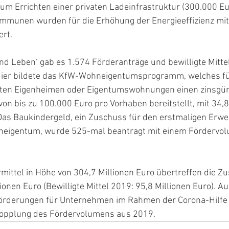
zum Errichten einer privaten Ladeinfrastruktur (300.000 Eur
munen wurden für die Erhöhung der Energieeffizienz mit
ert.
d Leben‘ gab es 1.574 Förderanträge und bewilligte Mittel
 Hier bildete das KfW-Wohneigentumsprogramm, welches fü
zten Eigenheimen oder Eigentumswohnungen einen zinsgün
von bis zu 100.000 Euro pro Vorhaben bereitstellt, mit 34,8
Das Baukindergeld, ein Zuschuss für den erstmaligen Erwe
neigentum, wurde 525-mal beantragt mit einem Fördervol
rmittel in Höhe von 304,7 Millionen Euro übertreffen die 
ionen Euro (Bewilligte Mittel 2019: 95,8 Millionen Euro). A
örderungen für Unternehmen im Rahmen der Corona-Hilfe (
rdopplung des Fördervolumens aus 2019.