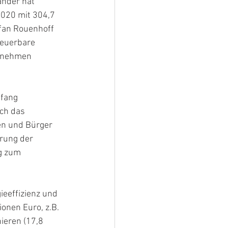
änder hat 
020 mit 304,7 
efan Rouenhoff 
neuerbare 
ernehmen 
fang 
ch das 
en und Bürger 
erung der 
g zum 
ieeffizienz und 
onen Euro, z.B. 
ieren (17,8 