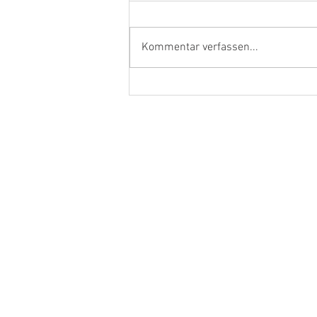
Kommentar verfassen...
Ehrenamtler und Handwerker
aus dem Kreis Kleve in Berlin