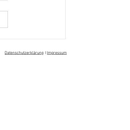
hoff informiert sich über
 am regionalen
itsmarkt
Datenschutzerklärung
I
Impressum