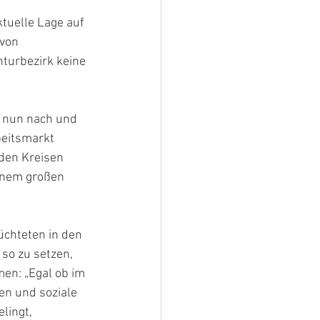
tuelle Lage auf 
von 
urbezirk keine 
n nun nach und 
beitsmarkt 
den Kreisen 
einem großen 
chteten in den 
so zu setzen, 
en: „Egal ob im 
n und soziale 
lingt, 