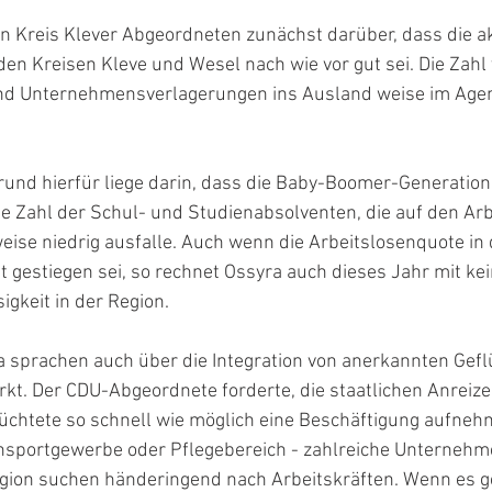
n Kreis Klever Abgeordneten zunächst darüber, dass die ak
en Kreisen Kleve und Wesel nach wie vor gut sei. Die Zahl 
d Unternehmensverlagerungen ins Ausland weise im Agent
rund hierfür liege darin, dass die Baby-Boomer-Generatio
ie Zahl der Schul- und Studienabsolventen, die auf den Ar
eise niedrig ausfalle. Auch wenn die Arbeitslosenquote in 
t gestiegen sei, so rechnet Ossyra auch dieses Jahr mit k
igkeit in der Region.
 sprachen auch über die Integration von anerkannten Geflü
kt. Der CDU-Abgeordnete forderte, die staatlichen Anreize 
üchtete so schnell wie möglich eine Beschäftigung aufnehm
sportgewerbe oder Pflegebereich - zahlreiche Unternehme
gion suchen händeringend nach Arbeitskräften. Wenn es ge