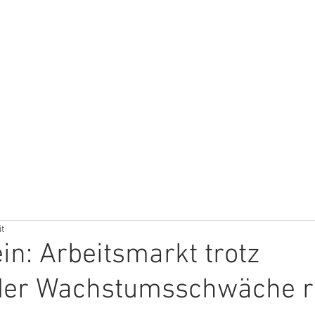
HOME
ÜBER MICH
THEMEN
it
in: Arbeitsmarkt trotz
der Wachstumsschwäche r