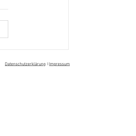
hoff informiert sich über
 am regionalen
itsmarkt
Datenschutzerklärung
I
Impressum