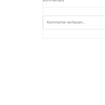
Kommentare
Kommentar verfassen...
Ehrenamtler und Handwerker
aus dem Kreis Kleve in Berlin