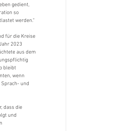
eben gedient, 
ation so 
lastet werden.“
d für die Kreise 
 Jahr 2023 
üchtete aus dem 
ngspflichtig 
 bleibt 
nnten, wenn 
e Sprach- und 
, dass die
olgt und
en