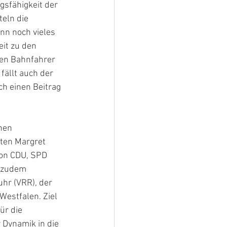
gsfähigkeit der 
eln die 
n noch vieles 
it zu den 
gen Bahnfahrer 
ällt auch der 
h einen Beitrag 
nen 
ten Margret 
von CDU, SPD 
 zudem 
hr (VRR), der 
estfalen. Ziel 
ür die 
 Dynamik in die 