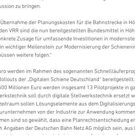
ssion zu bringen.
 Übernahme der Planungskosten für die Bahnstrecke in Höh
den VRR sind die nun bereitgestellten Bundesmittel in Hö
konkrete Zusage für umfassende Investitionen in modernste
in wichtiger Meilenstein zur Modernisierung der Schienenin
üssen weitere folgen.“
 Euro werden im Rahmen des sogenannten Schnellläuferpr
llouts der „Digitalen Schiene Deutschland“ bereitgestellt.
0 Millionen Euro werden insgesamt 13 Pilotprojekte in g
werkstechnik soll durch digitale Stellwerkstechnik ersetzt 
zeitraum sollen Lösungselemente aus dem Digitalisierungsp
turunternehmen von der Industrie zur Anwendung kommen.
en sind so gewählt, dass eine Planrechtsentscheidung ent
ach Angaben der Deutschen Bahn Netz AG möglich sein, aus