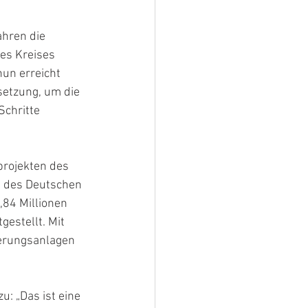
hren die 
es Kreises 
nun erreicht 
setzung, um die 
chritte 
projekten des 
 des Deutschen 
84 Millionen 
estellt. Mit 
erungsanlagen 
: „Das ist eine 