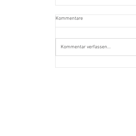
Kommentare
Kommentar verfassen...
Ehrenamtler und Handwerker
aus dem Kreis Kleve in Berlin