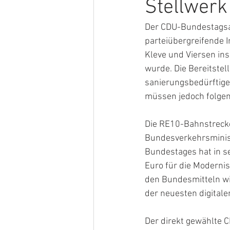
Stellwerk
Der CDU-Bundestagsab
parteiübergreifende I
Kleve und Viersen ins 
wurde. Die Bereitstel
sanierungsbedürftige
müssen jedoch folgen
Die RE10-Bahnstrecke 
Bundesverkehrsminis
Bundestages hat in se
Euro für die Moderni
den Bundesmitteln wi
der neuesten digitale
Der direkt gewählte C