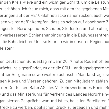
ür den Kreis Kleve und ein wichtiger Schritt, um die Leistun
 erhöhen. Ich freue mich, dass mit den freigegebenen Mitt
rungen auf der RE10-Bahnstrecke näher rücken, auch wen
ssen weiter dafür kämpfen, dass es schon auf absehbare Ze
ngen für Berufspendler, Schüler, Studenten und alle übri
r verbesserten Schienenanbindung in die Ballungszentren f
die Bahn leichter. Und so können wir in unserer Region auc
eisten.“
den Deutschen Bundestag im Jahr 2017 hatte Rouenhoff ei
prächskreis gegründet, zu der die CDU-Landtagsabgeordne
ünther Bergmann sowie weitere politische Mandatsträger 
sen Kleve und Viersen gehören. Zu den Mitgliedern zählen
r der Deutschen Bahn AG, des Verkehrsverbundes Rhein-Ru
nd des Ministeriums für Verkehr des Landes Nordrhein-W
nisierten Gespräche war und ist es, bei allen Beteiligten f
trecke zu werben, politischen Druck zu erzeugen und mehr