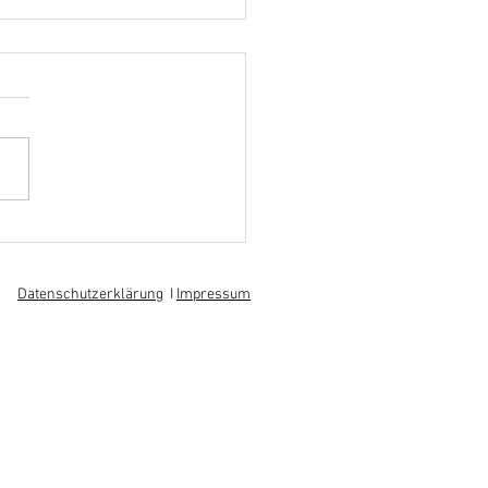
hoff informiert sich über
 am regionalen
itsmarkt
Datenschutzerklärung
I
Impressum