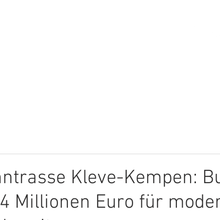
HOME
ÜBER MICH
THEMEN
ntrasse Kleve-Kempen: B
,84 Millionen Euro für mode