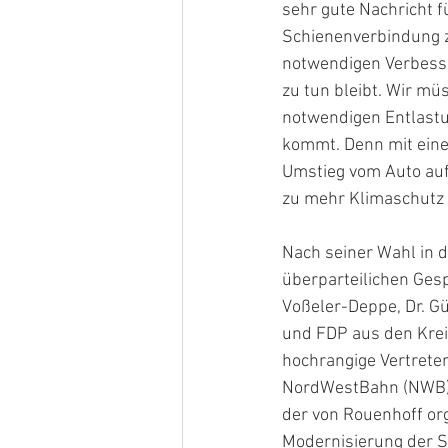
sehr gute Nachricht f
Schienenverbindung zu
notwendigen Verbesse
zu tun bleibt. Wir mü
notwendigen Entlastu
kommt. Denn mit eine
Umstieg vom Auto auf 
zu mehr Klimaschutz l
Nach seiner Wahl in 
überparteilichen Ges
Voßeler-Deppe, Dr. G
und FDP aus den Krei
hochrangige Vertrete
NordWestBahn (NWB) u
der von Rouenhoff orga
Modernisierung der S