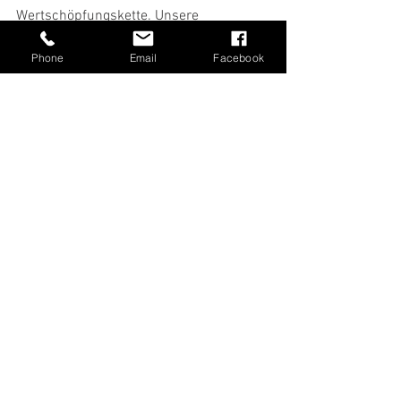
Wertschöpfungskette. Unsere 
innovativen Unternehmen und 
Netzwerkinitiativen sind ein Gewinn für 
Phone
Email
Facebook
die Menschen, Umwelt und Wirtschaft in 
unserer Region. Ziel muss es sein, ihnen 
auch zukünftig attraktive wirtschaftliche 
Rahmenbedingungen zu bieten, damit 
sie ihren erfolgreichen Weg weiter 
gehen können.“
Alle ansehen
Aktuelle Beiträge