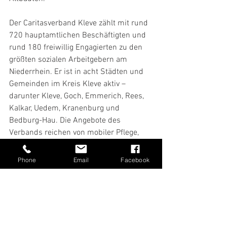
Der Caritasverband Kleve zählt mit rund 
720 hauptamtlichen Beschäftigten und 
rund 180 freiwillig Engagierten zu den 
größten sozialen Arbeitgebern am 
Niederrhein. Er ist in acht Städten und 
Gemeinden im Kreis Kleve aktiv – 
darunter Kleve, Goch, Emmerich, Rees, 
Kalkar, Uedem, Kranenburg und 
Bedburg-Hau. Die Angebote des 
Verbands reichen von mobiler Pflege, 
Sozial-, Sucht-, Schuldner- und 
Flüchtlingsberatung über Jugendhilfe 
Phone
Email
Facebook
bis hin zur Schulbetreuung.
Bildnachweis: Wunschkonzert Studios