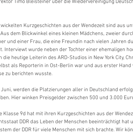
ektor Timo Bleisteiner über die Wiedervereinigung Deutsc
twickelten Kurzgeschichten aus der Wendezeit sind aus un
 Aus dem Blickwinkel eines kleinen Mädchens, zweier durc
er und einer Frau, die eine Freundin nach vielen Jahren du
t. Interviewt wurde neben der Tochter einer ehemaligen h
die heutige Leiterin des ARD-Studios in New York City, Chri
lbst als Reporterin in Ost-Berlin war und aus erster Hand 
se zu berichten wusste.
Juni, werden die Platzierungen aller in Deutschland erfolg
ben. Hier winken Preisgelder zwischen 500 und 3.000 Eur
e Klasse 9d hat mit ihren Kurzgeschichten aus der Wendeze
htsstaat DDR das Leben der Menschen beeinträchtigt hat 
ystem der DDR für viele Menschen mit sich brachte. Wir kö