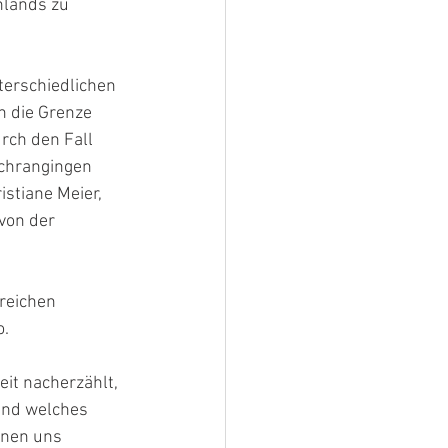
hlands zu 
terschiedlichen 
h die Grenze 
rch den Fall 
ochrangingen 
stiane Meier, 
von der 
reichen 
o.
it nacherzählt, 
und welches 
nnen uns 