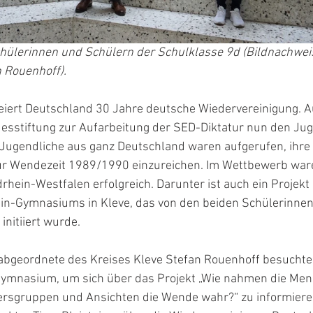
hülerinnen und Schülern der Schulklasse 9d (Bildnachweis
 Rouenhoff).
eiert Deutschland 30 Jahre deutsche Wiedervereinigung. 
desstiftung zur Aufarbeitung der SED-Diktatur nun den J
 Jugendliche aus ganz Deutschland waren aufgerufen, ihre 
ur Wendezeit 1989/1990 einzureichen. Im Wettbewerb war
drhein-Westfalen erfolgreich. Darunter ist auch ein Projekt
in-Gymnasiums in Kleve, das von den beiden Schülerinnen
initiiert wurde.
bgeordnete des Kreises Kleve Stefan Rouenhoff besuchte
ymnasium, um sich über das Projekt „Wie nahmen die Men
tersgruppen und Ansichten die Wende wahr?“ zu informiere