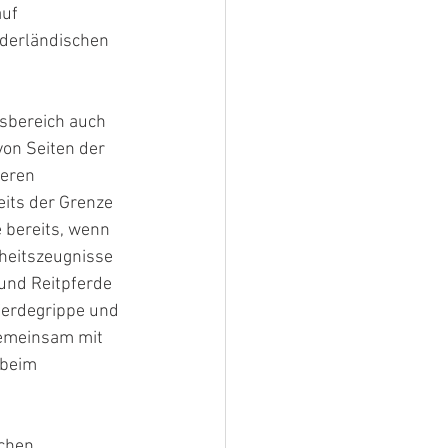
uf 
ederländischen 
sbereich auch 
on Seiten der 
eren 
eits der Grenze 
 bereits, wenn 
heitszeugnisse 
und Reitpferde 
erdegrippe und 
Gemeinsam mit 
 beim 
chen 