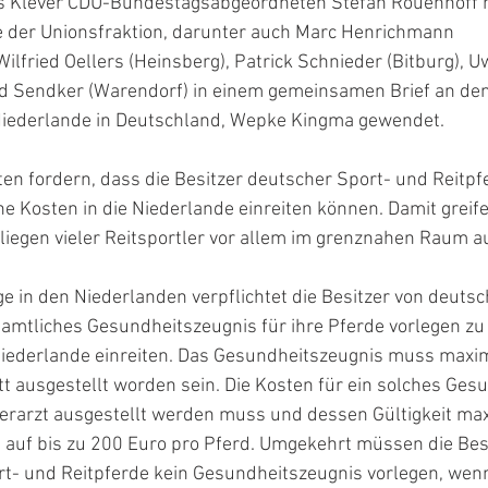
reis Klever CDU-Bundestagsabgeordneten Stefan Rouenhoff 
der Unionsfraktion, darunter auch Marc Henrichmann 
 Wilfried Oellers (Heinsberg), Patrick Schnieder (Bitburg)
ld Sendker (Warendorf) in einem gemeinsamen Brief an den
Niederlande in Deutschland, Wepke Kingma gewendet.
n fordern, dass die Besitzer deutscher Sport- und Reitpfe
he Kosten in die Niederlande einreiten können. Damit greife
iegen vieler Reitsportler vor allem im grenznahen Raum au
ge in den Niederlanden verpflichtet die Besitzer von deuts
 amtliches Gesundheitszeugnis für ihre Pferde vorlegen z
e Niederlande einreiten. Das Gesundheitszeugnis muss maxi
t ausgestellt worden sein. Die Kosten für ein solches Ges
erarzt ausgestellt werden muss und dessen Gültigkeit max
h auf bis zu 200 Euro pro Pferd. Umgekehrt müssen die Bes
t- und Reitpferde kein Gesundheitszeugnis vorlegen, wenn