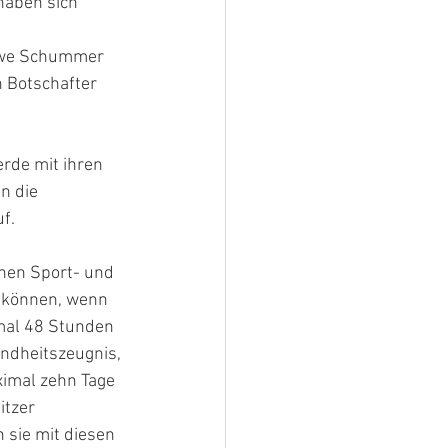
haben sich 
, Uwe Schummer 
 Botschafter 
rde mit ihren 
n die 
f.
chen Sport- und 
u können, wenn 
mal 48 Stunden 
undheitszeugnis, 
imal zehn Tage 
itzer 
 sie mit diesen 