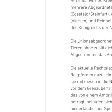
Auf Initiative des K
mehrere Abgeordnete 
(Coesfeld/Steinfurt),
(Viersen) und Reinho
des Königreichs der 
Die Unionsabgeordnete
Tieren ohne zusätzlic
Abgeordneten das Anl
Die aktuelle Rechtsla
Reitpferden dazu, ein
sie mit diesen in di
vor dem Grenzübertrit
das von einem Amtsti
beträgt, belaufen sic
niederländischer Spor