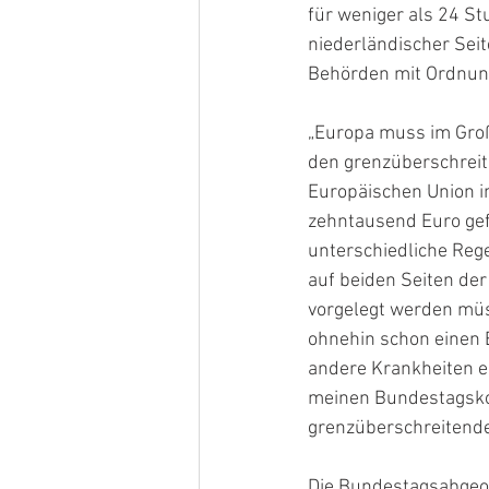
für weniger als 24 St
niederländischer Seit
Behörden mit Ordnung
„Europa muss im Groß
den grenzüberschreit
Europäischen Union i
zehntausend Euro gefö
unterschiedliche Rege
auf beiden Seiten de
vorgelegt werden müss
ohnehin schon einen 
andere Krankheiten e
meinen Bundestagskol
grenzüberschreitenden
Die Bundestagsabgeor