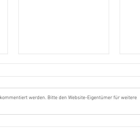
 kommentiert werden. Bitte den Website-Eigentümer für weitere
468.000 Euro vom Bund für
Rouen
Issum
Lage
Arbe