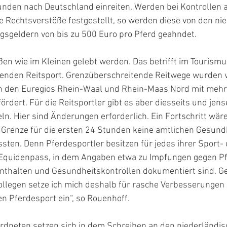
unden nach Deutschland einreiten. Werden bei Kontrollen a
e Rechtsverstöße festgestellt, so werden diese von den ni
sgeldern von bis zu 500 Euro pro Pferd geahndet. 
en wie im Kleinen gelebt werden. Das betrifft im Tourismu
enden Reitsport. Grenzüberschreitende Reitwege wurden v
n den Euregios Rhein-Waal und Rhein-Maas Nord mit mehr
rdert. Für die Reitsportler gibt es aber diesseits und jens
ln. Hier sind Änderungen erforderlich. Ein Fortschritt wäre
r Grenze für die ersten 24 Stunden keine amtlichen Gesund
ten. Denn Pferdesportler besitzen für jedes ihrer Sport- 
Equidenpass, in dem Angaben etwa zu Impfungen gegen Pf
nthalten und Gesundheitskontrollen dokumentiert sind. 
legen setze ich mich deshalb für rasche Verbesserungen
 Pferdesport ein“, so Rouenhoff. 
dneten setzen sich in dem Schreiben an den niederländis