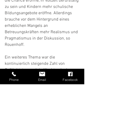
die Chance eröffne, in Vollzeit berufstätig 
zu sein und Kindern mehr schulische 
Bildungsangebote eröffne. Allerdings 
brauche vor dem Hintergrund eines 
erheblichen Mangels an 
Betreuungskräften mehr Realismus und 
Pragmatismus in der Diskussion, so 
Rouenhoff.
Ein weiteres Thema war die 
kontinuierlich steigende Zahl von 
Geflüchteten auch in Wachtendonk. 
Bürgermeister Hoene erklärte, dass die 
Phone
Email
Facebook
Migration trotz zahlreicher und zeitweise 
erdrückend scheinender 
Herausforderungen auch als Chance 
begriffen werden müsse. „Eine mögliche 
Antwort auf den demografischen 
Wandel in Deutschland ist die 