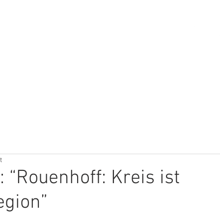
HOME
ÜBER MICH
THEMEN
t
: “Rouenhoff: Kreis ist
egion”