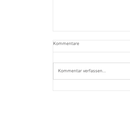
Kommentare
Kommentar verfassen...
Ehrenamtler und Handwerker
aus dem Kreis Kleve in Berlin