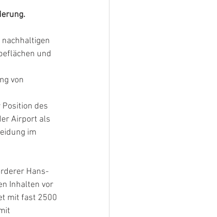
derung.
 nachhaltigen 
beflächen und 
ng von 
Position des 
r Airport als 
eidung im 
örderer Hans-
n Inhalten vor 
et mit fast 2500 
mit 