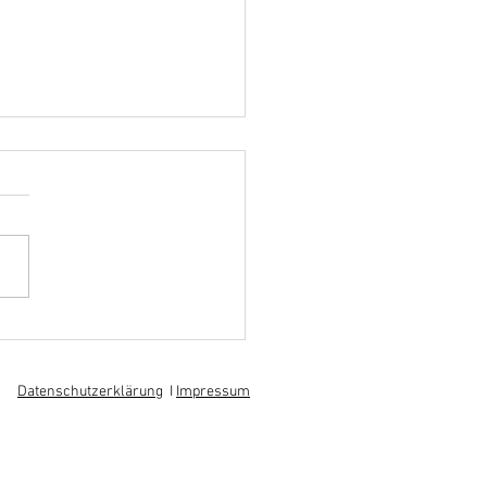
hoff informiert sich über
 am regionalen
itsmarkt
Datenschutzerklärung
I
Impressum