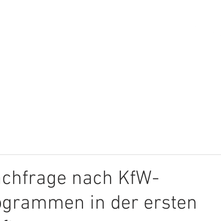
HOME
ÜBER MICH
THEMEN
achfrage nach KfW-
ogrammen in der ersten