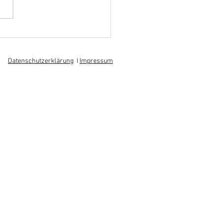
hoff informiert sich über
 am regionalen
itsmarkt
Datenschutzerklärung
I
Impressum