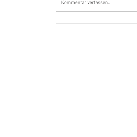
Kommentar verfassen...
Ehrenamtler und Handwerker
aus dem Kreis Kleve in Berlin