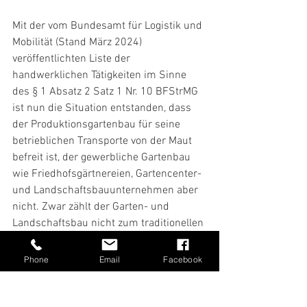
Mit der vom Bundesamt für Logistik und 
Mobilität (Stand März 2024) 
veröffentlichten Liste der 
handwerklichen Tätigkeiten im Sinne 
des § 1 Absatz 2 Satz 1 Nr. 10 BFStrMG 
ist nun die Situation entstanden, dass 
der Produktionsgartenbau für seine 
betrieblichen Transporte von der Maut 
befreit ist, der gewerbliche Gartenbau 
wie Friedhofsgärtnereien, Gartencenter- 
und Landschaftsbauunternehmen aber 
nicht. Zwar zählt der Garten- und 
Landschaftsbau nicht zum traditionellen 
Handwerk im Sinne der 
Handwerksordnung, die Betriebe führen 
Phone
Email
Facebook
aber mit dem Bau und der Pflege z.B. 
von Grünflächen Tätigkeiten aus, die mit 
einer handwerklichen Tätigkeit 