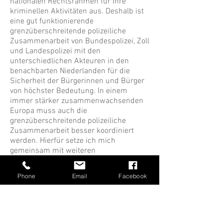
nationalen Rechtsrahmen für Ihre
kriminellen Aktivitäten aus. Deshalb ist
eine gut funktionierende
grenzüberschreitende polizeiliche
Zusammenarbeit von Bundespolizei, Zoll
und Landespolizei mit den
unterschiedlichen Akteuren in den
benachbarten Niederlanden für die
Sicherheit der Bürgerinnen und Bürger
von höchster Bedeutung. In einem
immer stärker zusammenwachsenden
Europa muss auch die
grenzüberschreitende polizeiliche
Zusammenarbeit besser koordiniert
werden. Hierfür setze ich mich
gemeinsam mit weiteren
Bundestagskollegen von der Westgrenze
ein.
Phone
Email
Facebook