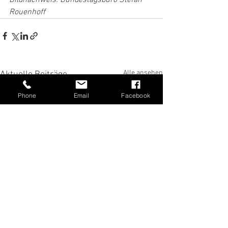
Bildnachweis: Bundestagsbüro Stefan 
Rouenhoff
Alle ansehen
Aktuelle Beiträge
Phone
Email
Facebook