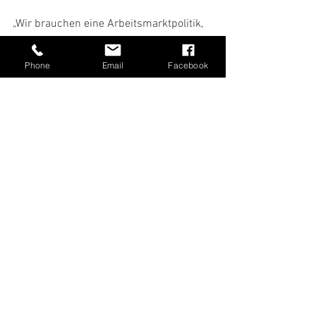
„Wir brauchen eine Arbeitsmarktpolitik, 
die Vermittlung, Qualifizierung und 
Ausbildung konsequent in den 
Phone
Email
Facebook
Mittelpunkt stellt und Betriebe wie 
Beschäftigte gleichermaßen unterstützt. 
Hieran müssen wir noch intensiver 
arbeiten“, stellte Rouenhoff zum 
Abschluss seines Gesprächs mit der 
Leiterin der Arbeitsagentur Wesel/Kleve 
fest.
Alle ansehen
Aktuelle Beiträge