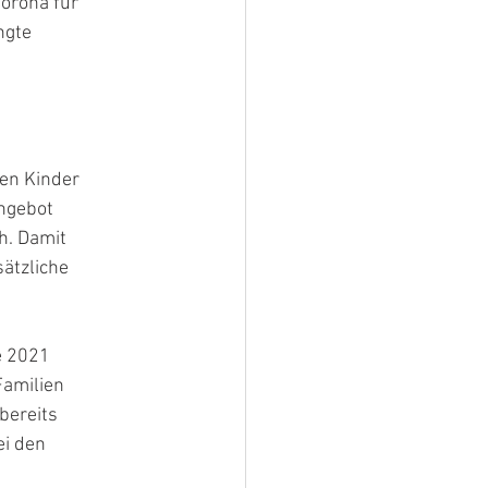
orona für
ngte
en Kinder
angebot
h. Damit
ätzliche
e 2021
Familien
bereits
ei den