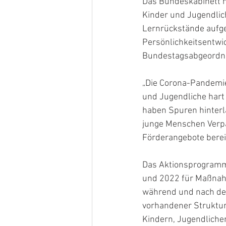
Das Bundeskabinett h
Kinder und Jugendli
Lernrückstände aufge
Persönlichkeitsentwic
Bundestagsabgeordne
„Die Corona-Pandemi
und Jugendliche hart
haben Spuren hinterla
junge Menschen Verpa
Förderangebote berei
Das Aktionsprogramm s
und 2022 für Maßnahm
während und nach der
vorhandener Struktur
Kindern, Jugendliche