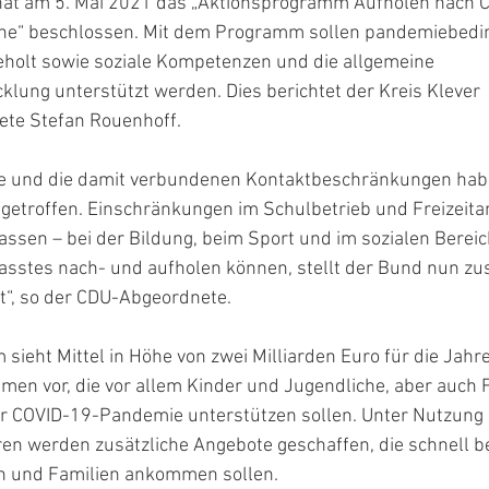
at am 5. Mai 2021 das „Aktionsprogramm Aufholen nach C
che“ beschlossen. Mit dem Programm sollen pandemiebedi
holt sowie soziale Kompetenzen und die allgemeine
klung unterstützt werden. Dies berichtet der Kreis Klever
te Stefan Rouenhoff.
e und die damit verbundenen Kontaktbeschränkungen hab
 getroffen. Einschränkungen im Schulbetrieb und Freizeit
ssen – bei der Bildung, beim Sport und im sozialen Bereic
sstes nach- und aufholen können, stellt der Bund nun zus
t“, so der CDU-Abgeordnete.
ieht Mittel in Höhe von zwei Milliarden Euro für die Jahr
en vor, die vor allem Kinder und Jugendliche, aber auch 
 COVID-19-Pandemie unterstützen sollen. Unter Nutzung 
en werden zusätzliche Angebote geschaffen, die schnell b
n und Familien ankommen sollen.