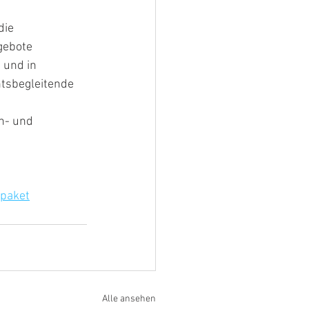
die
gebote
 und in
htsbegleitende
n- und
paket
Alle ansehen