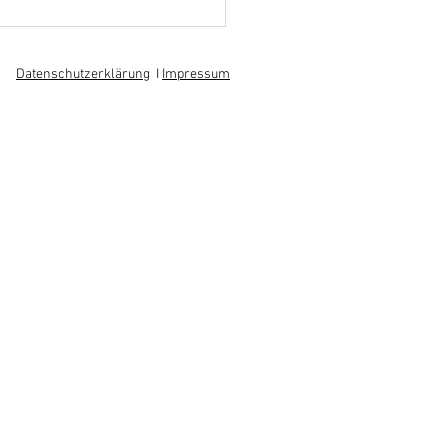
hoff informiert sich über
 am regionalen
itsmarkt
Datenschutzerklärung
I
Impressum