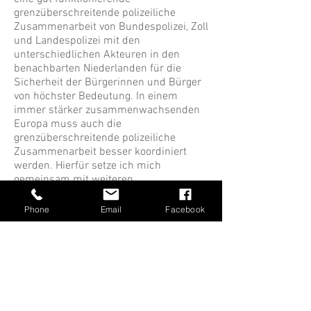
grenzüberschreitende polizeiliche
Zusammenarbeit von Bundespolizei, Zoll
und Landespolizei mit den
unterschiedlichen Akteuren in den
benachbarten Niederlanden für die
Sicherheit der Bürgerinnen und Bürger
von höchster Bedeutung. In einem
immer stärker zusammenwachsenden
Europa muss auch die
grenzüberschreitende polizeiliche
Zusammenarbeit besser koordiniert
werden. Hierfür setze ich mich
gemeinsam mit weiteren
Bundestagskollegen von der Westgrenze
ein.
Phone
Email
Facebook