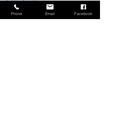
9/2011951.pdf
Phone
Email
Facebook
Alle ansehen
Aktuelle Beiträge