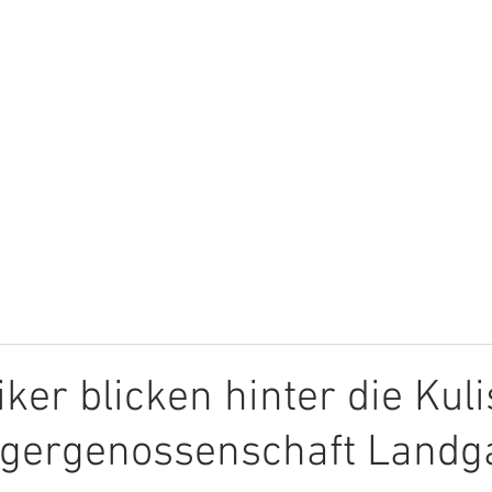
HOME
ÜBER MICH
THEMEN
iker blicken hinter die Kul
ugergenossenschaft Landg