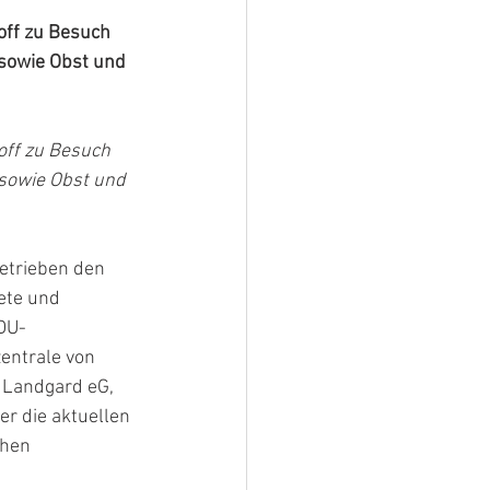
ff zu Besuch 
sowie Obst und 
ff zu Besuch 
sowie Obst und 
etrieben den 
ete und 
DU-
entrale von 
 Landgard eG, 
r die aktuellen 
hen 