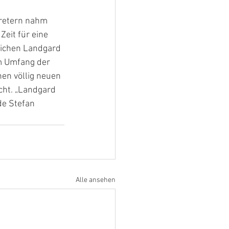
retern nahm 
eit für eine 
lichen Landgard 
m Umfang der 
en völlig neuen 
cht. „Landgard 
de Stefan 
Alle ansehen