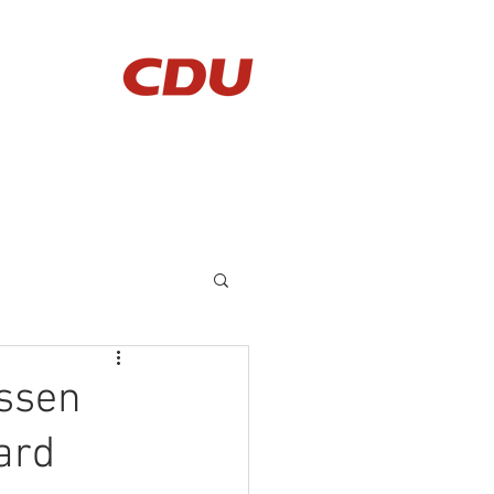
AKTUELLES
KONTAKT
issen
ard