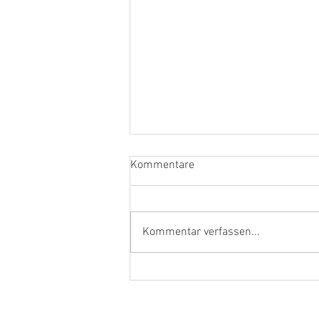
Kommentare
Kommentar verfassen...
Ehrenamtler und Handwerker
aus dem Kreis Kleve in Berlin