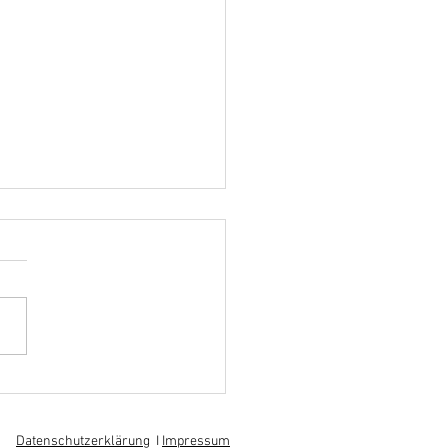
hoff informiert sich über
 am regionalen
itsmarkt
Datenschutzerklärung
I
Impressum