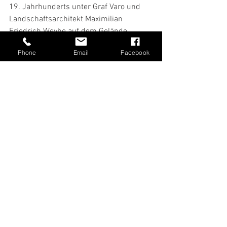
19. Jahrhunderts unter Graf Varo und 
Landschaftsarchitekt Maximilian 
Friedrich Weyhe auf dem Gelände 
existierte.
Phone
Email
Facebook
Alle ansehen
Aktuelle Beiträge