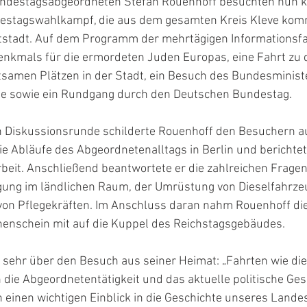
undestagsabgeordneten Stefan Rouenhoff besuchten nun 
estagswahlkampf, die aus dem gesamten Kreis Kleve komme
stadt. Auf dem Programm der mehrtägigen Informationsfa
enkmals für die ermordeten Juden Europas, eine Fahrt zu d
tsamen Plätzen in der Stadt, ein Besuch des Bundesminist
ie sowie ein Rundgang durch den Deutschen Bundestag.
 Diskussionsrunde schilderte Rouenhoff den Besuchern a
e Abläufe des Abgeordnetenalltags in Berlin und berichtet
beit. Anschließend beantwortete er die zahlreichen Frage
rgung im ländlichen Raum, der Umrüstung von Dieselfahrze
on Pflegekräften. Im Anschluss daran nahm Rouenhoff di
enschein mit auf die Kuppel des Reichstagsgebäudes.
 sehr über den Besuch aus seiner Heimat: „Fahrten wie die
n die Abgeordnetentätigkeit und das aktuelle politische Ge
h einen wichtigen Einblick in die Geschichte unseres Landes