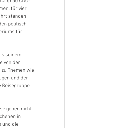
knapp 50 CDU-
n, für vier 
hrt standen 
en politisch 
eriums für 
us seinem 
e von der 
n zu Themen wie 
ugen und der 
e Reisegruppe 
se geben nicht 
schehen in 
 und die 