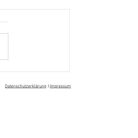
hoff informiert sich über
 am regionalen
itsmarkt
Datenschutzerklärung
I
Impressum