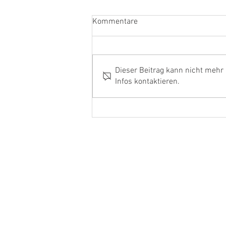
Kommentare
Dieser Beitrag kann nicht mehr
Infos kontaktieren.
Ehrenamtler und Handwerker
aus dem Kreis Kleve in Berlin