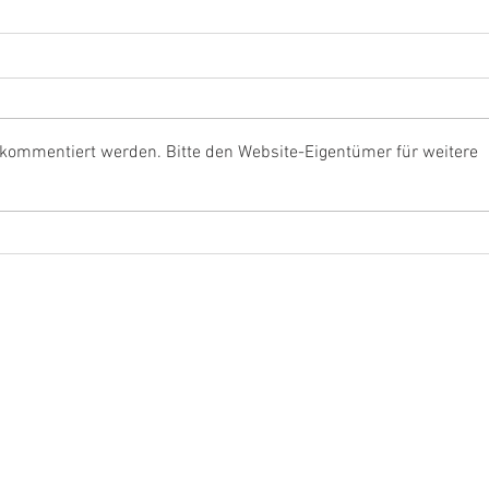
 kommentiert werden. Bitte den Website-Eigentümer für weitere
468.000 Euro vom Bund für
Rouen
Issum
Lage
Arbe