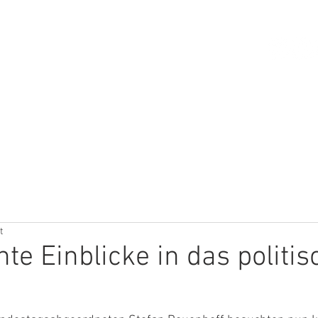
HOME
ÜBER MICH
THEMEN
t
te Einblicke in das politis