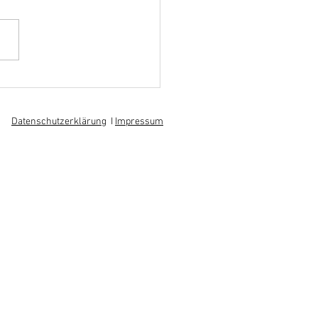
hoff informiert sich über
 am regionalen
itsmarkt
Datenschutzerklärung
I
Impressum