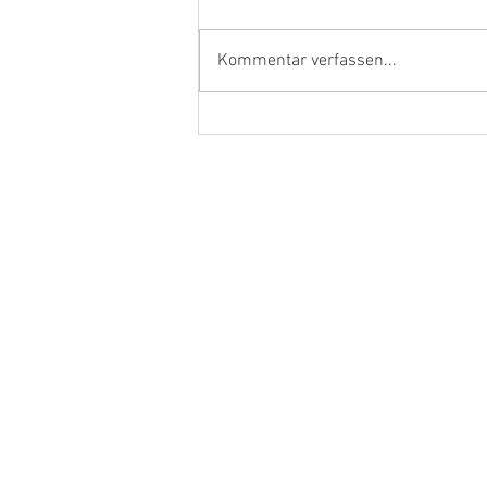
Kommentar verfassen...
Ehrenamtler und Handwerker
aus dem Kreis Kleve in Berlin