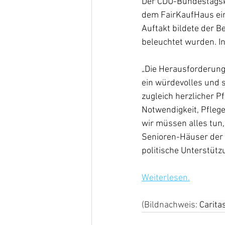
Der CDU-Bundestagska
dem FairKaufHaus ein
Auftakt bildete der B
beleuchtet wurden. I
„Die Herausforderunge
ein würdevolles und 
zugleich herzlicher Pf
Notwendigkeit, Pflege
wir müssen alles tun,
Senioren-Häuser der C
politische Unterstützu
Weiterlesen.
(Bildnachweis: 
Carita