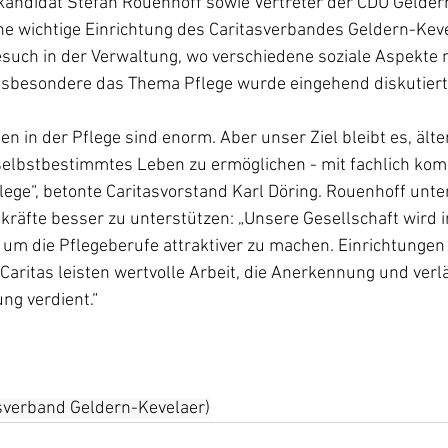
ndidat Stefan Rouenhoff sowie Vertreter der CDU Gelder
e wichtige Einrichtung des Caritasverbandes Geldern-Keve
esuch in der Verwaltung, wo verschiedene soziale Aspekte 
nsbesondere das Thema Pflege wurde eingehend diskutiert
n in der Pflege sind enorm. Aber unser Ziel bleibt es, äl
selbstbestimmtes Leben zu ermöglichen - mit fachlich kom
lege“, betonte Caritasvorstand Karl Döring. Rouenhoff unter
kräfte besser zu unterstützen: „Unsere Gesellschaft wird 
 um die Pflegeberufe attraktiver zu machen. Einrichtungen 
aritas leisten wertvolle Arbeit, die Anerkennung und verlä
ng verdient.“
sverband Geldern-Kevelaer)