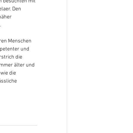
n besuchten mit 
laer. Den 
näher 
.
teren Menschen 
petenter und 
strich die 
immer älter und 
wie die 
ssliche 