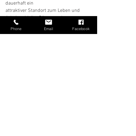
dauerhaft ein
attraktiver Standort zum Leben und 
Arbeiten bleibt. Bürger und 
Unternehmen profitieren
Phone
Email
Facebook
hiervon gleichermaßen. Mit der 
Glasfasertechnologie wird es möglich 
sein, die stark
steigenden Datenmengen zu verarbeiten 
und neue technologische Anwendungen 
in
unserer Region zu ermöglichen. Deshalb 
ist der baldige Beginn des staatlich 
geförderten
Breitbandausbaus im Kreis Kleve ein 
wichtiges Signal für unsere Region.“