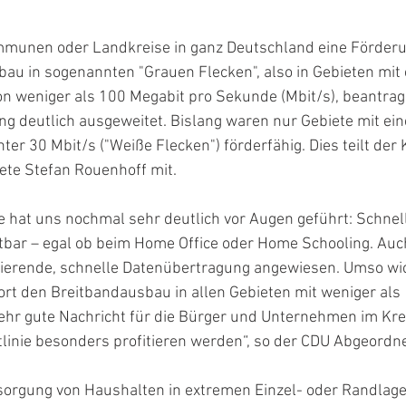
mmunen oder Landkreise in ganz Deutschland eine Förder
au in sogenannten "Grauen Flecken", also in Gebieten mit 
n weniger als 100 Megabit pro Sekunde (Mbit/s), beantrag
ng deutlich ausgeweitet. Bislang waren nur Gebiete mit ein
er 30 Mbit/s ("Weiße Flecken") förderfähig. Dies teilt der 
te Stefan Rouenhoff mit.
hat uns nochmal sehr deutlich vor Augen geführt: Schnelle
bar – egal ob beim Home Office oder Home Schooling. Auch
nierende, schnelle Datenübertragung angewiesen. Umso wich
rt den Breitbandausbau in allen Gebieten mit weniger als 
 sehr gute Nachricht für die Bürger und Unternehmen im Krei
linie besonders profitieren werden“, so der CDU Abgeordne
rsorgung von Haushalten in extremen Einzel- oder Randlage