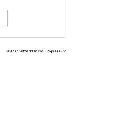
hoff informiert sich über
 am regionalen
itsmarkt
Datenschutzerklärung
I
Impressum