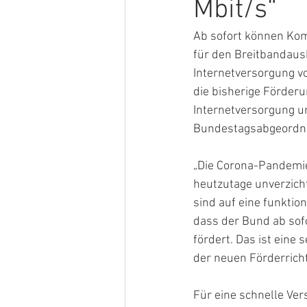
Mbit/s“
Ab sofort können Ko
für den Breitbandausb
Internetversorgung vo
die bisherige Förderu
Internetversorgung unt
Bundestagsabgeordne
„Die Corona-Pandemie 
heutzutage unverzicht
sind auf eine funktio
dass der Bund ab sofo
fördert. Das ist eine
der neuen Förderricht
Für eine schnelle Ve