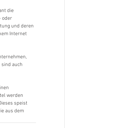
nt die 
 oder 
tung und deren 
kem Internet 
Unternehmen, 
 sind auch 
inen 
tel werden 
Dieses speist 
ie aus dem 