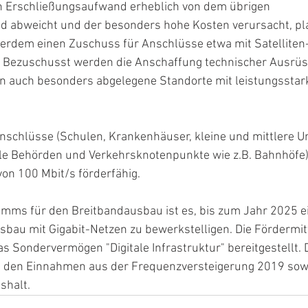
n Erschließungsaufwand erheblich von dem übrigen 
 abweicht und der besonders hohe Kosten verursacht, pla
rdem einen Zuschuss für Anschlüsse etwa mit Satelliten-
. Bezuschusst werden die Anschaffung technischer Ausrüs
nen auch besonders abgelegene Standorte mit leistungsstar
nschlüsse (Schulen, Krankenhäuser, kleine und mittlere 
le Behörden und Verkehrsknotenpunkte wie z.B. Bahnhöfe)
on 100 Mbit/s förderfähig.
amms für den Breitbandausbau ist es, bis zum Jahr 2025 e
bau mit Gigabit-Netzen zu bewerkstelligen. Die Fördermit
s Sondervermögen "Digitale Infrastruktur" bereitgestellt. 
s den Einnahmen aus der Frequenzversteigerung 2019 sow
shalt.