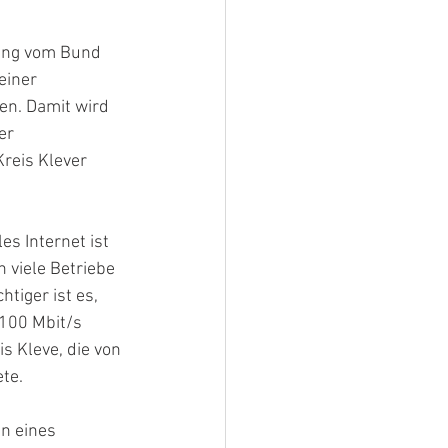
ung vom Bund 
einer 
en. Damit wird 
er 
Kreis Klever 
s Internet ist 
 viele Betriebe 
tiger ist es, 
100 Mbit/s 
s Kleve, die von 
te.
n eines 