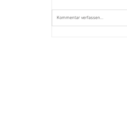
Kommentar verfassen...
Ehrenamtler und Handwerker
aus dem Kreis Kleve in Berlin