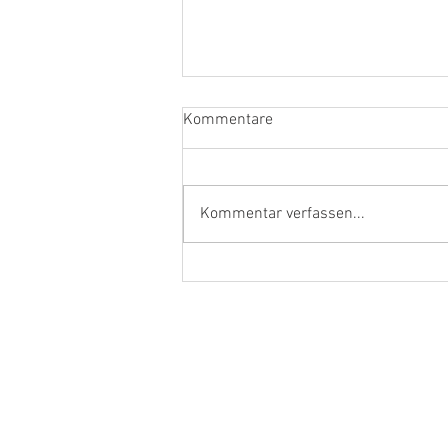
Kommentare
Kommentar verfassen...
Ehrenamtler und Handwerker
aus dem Kreis Kleve in Berlin