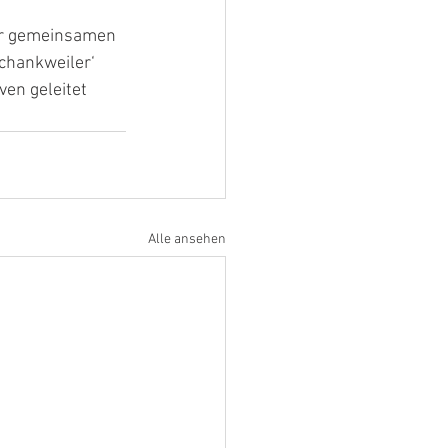
r gemeinsamen 
chankweiler‘ 
en geleitet 
Alle ansehen