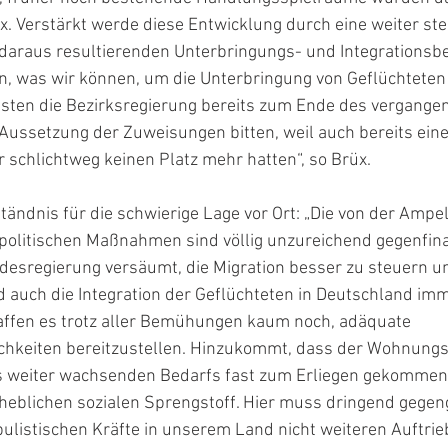
. Verstärkt werde diese Entwicklung durch eine weiter ste
daraus resultierenden Unterbringungs- und Integrationsbed
an, was wir können, um die Unterbringung von Geflüchteten
sten die Bezirksregierung bereits zum Ende des vergange
ussetzung der Zuweisungen bitten, weil auch bereits eine
r schlichtweg keinen Platz mehr hatten“, so Brüx.
tändnis für die schwierige Lage vor Ort: „Die von der Ampel
politischen Maßnahmen sind völlig unzureichend gegenfina
desregierung versäumt, die Migration besser zu steuern u
 auch die Integration der Geflüchteten in Deutschland imm
fen es trotz aller Bemühungen kaum noch, adäquate 
hkeiten bereitzustellen. Hinzukommt, dass der Wohnungs
s weiter wachsenden Bedarfs fast zum Erliegen gekommen i
heblichen sozialen Sprengstoff. Hier muss dringend gegen
ulistischen Kräfte in unserem Land nicht weiteren Auftrieb