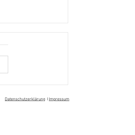
hoff informiert sich über
 am regionalen
itsmarkt
Datenschutzerklärung
I
Impressum