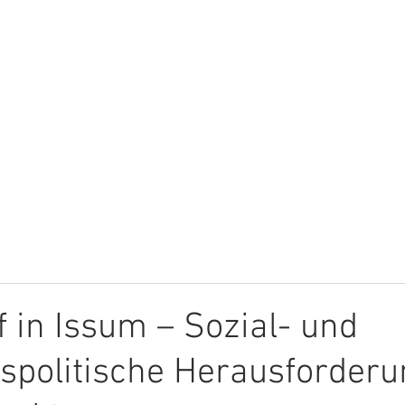
HOME
ÜBER MICH
THEMEN
 in Issum – Sozial- und
spolitische Herausforder