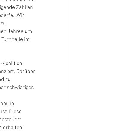
igende Zahl an 
arfe. „Wir 
 zu 
nen Jahres um 
 Turnhalle im 
-Koalition 
nziert. Darüber 
nd zu 
er schwieriger. 
bau in 
st. Diese 
gesteuert 
 erhalten.“