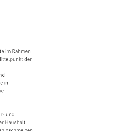
hte im Rahmen 
ttelpunkt der 
nd 
e in 
ie 
r- und 
r Haushalt 
ahinschmelzen, 