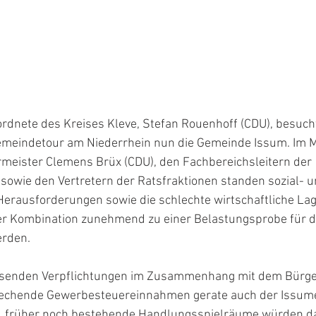
dnete des Kreises Kleve, Stefan Rouenhoff (CDU), besuc
emeindetour am Niederrhein nun die Gemeinde Issum. Im Mi
meister Clemens Brüx (CDU), den Fachbereichsleitern der 
owie den Vertretern der Ratsfraktionen standen sozial- u
Herausforderungen sowie die schlechte wirtschaftliche Lag
der Kombination zunehmend zu einer Belastungsprobe für d
rden.
chsenden Verpflichtungen im Zusammenhang mit dem Bürge
chende Gewerbesteuereinnahmen gerate auch der Issume
k, früher noch bestehende Handlungsspielräume würden d