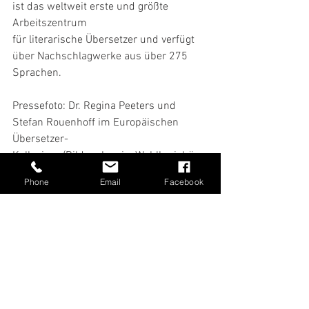
ist das weltweit erste und größte 
Arbeitszentrum
für literarische Übersetzer und verfügt 
über Nachschlagwerke aus über 275 
Sprachen.
Pressefoto: Dr. Regina Peeters und 
Stefan Rouenhoff im Europäischen 
Übersetzer-
Kollegium (Bildnachweis: Wahlkreisbüro 
Stefan Rouenhoff)
Phone
Email
Facebook
Alle ansehen
Aktuelle Beiträge