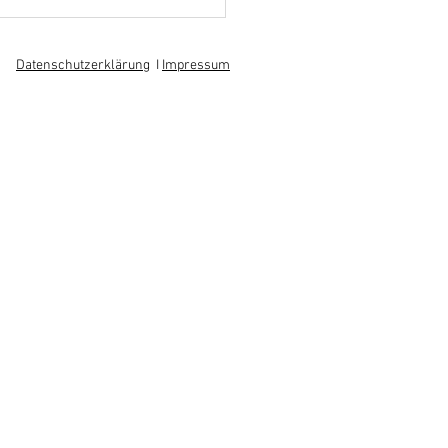
hoff informiert sich über
 am regionalen
itsmarkt
Datenschutzerklärung
I
Impressum