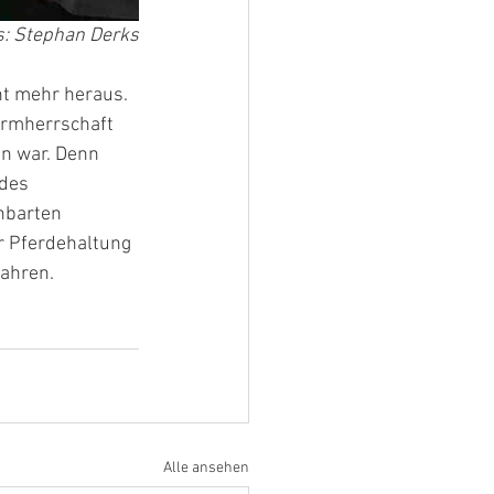
s: Stephan Derks
t mehr heraus. 
irmherrschaft 
n war. Denn 
des 
hbarten 
r Pferdehaltung 
ahren. 
Alle ansehen