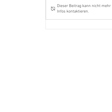
Dieser Beitrag kann nicht mehr
Infos kontaktieren.
Ehrenamtler und Handwerker
aus dem Kreis Kleve in Berlin