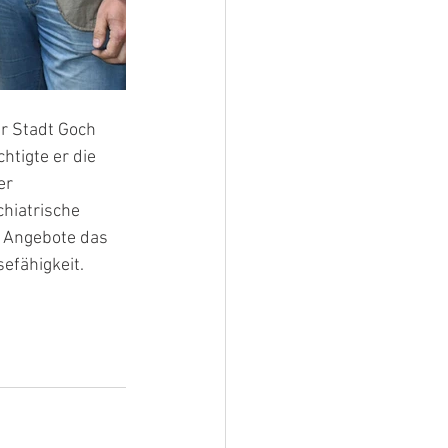
r Stadt Goch 
tigte er die 
er 
hiatrische 
h Angebote das 
efähigkeit.