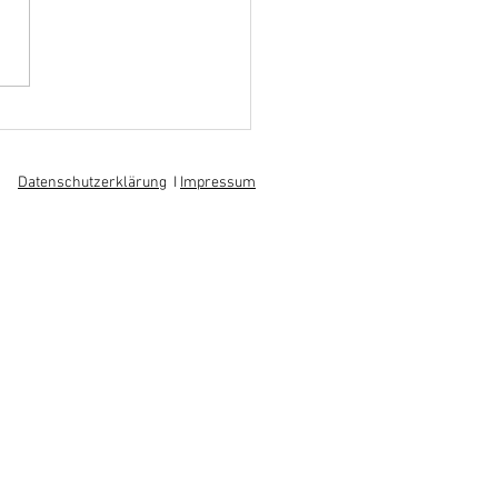
hoff informiert sich über
 am regionalen
itsmarkt
Datenschutzerklärung
I
Impressum