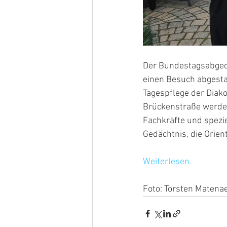
Der Bundestagsabgeor
einen Besuch abgesta
Tagespflege der Diako
Brückenstraße werden
Fachkräfte und spezie
Gedächtnis, die Orie
Weiterlesen.
Foto: Torsten Matena