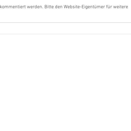
 kommentiert werden. Bitte den Website-Eigentümer für weitere
468.000 Euro vom Bund für
Rouen
Issum
Lage
Arbe