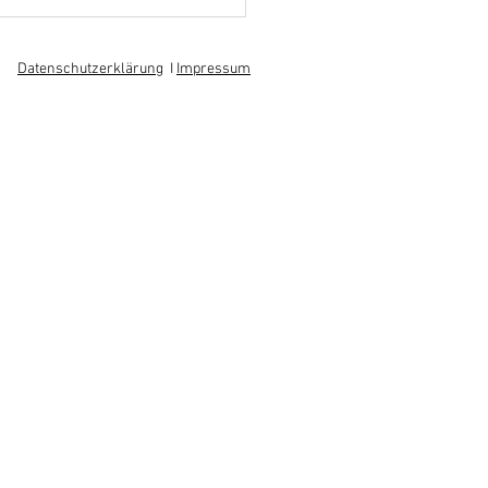
hoff informiert sich über
 am regionalen
itsmarkt
Datenschutzerklärung
I
Impressum