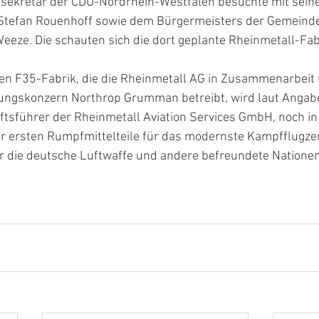
lsekretär der CDU-Nordrhein-Westfalen besuchte mit seine
Stefan Rouenhoff sowie dem Bürgermeisters der Gemeinde
eeze. Die schauten sich die dort geplante Rheinmetall-Fab
hen F35-Fabrik, die die Rheinmetall AG in Zusammenarbeit
ngskonzern Northrop Grumman betreibt, wird laut Angabe
tsführer der Rheinmetall Aviation Services GmbH, noch in
er ersten Rumpfmittelteile für das modernste Kampfflugze
ür die deutsche Luftwaffe und andere befreundete Natione