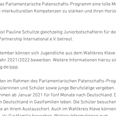
das Parlamentarische Patenschafts-Programm eine tolle Mög
e interkulturellen Kompetenzen zu stärken und ihren Horiz
ist Pauline Schultze gleichzeitig Juniorbotschafterin für de
rtnership International e.V. betreut. 
tember können sich Jugendliche aus dem Wahlkreis Kleve 
ahr 2021/2022 bewerben. Weitere Informationen hierzu si
g.de/ppp. 
den im Rahmen des Parlamentarischen Patenschafts-Pro
hülerinnen und Schüler sowie junge Berufstätige vergeben.
men ab Januar 2021 für fünf Monate nach Deutschland. Di
in Deutschland in Gastfamilien leben. Die Schüler besuchen
e an ihrem Austauschort. Auch im Wahlkreis Kleve können 