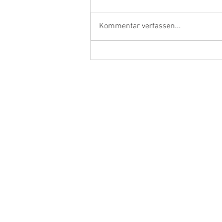
Kommentar verfassen...
Ehrenamtler und Handwerker
aus dem Kreis Kleve in Berlin