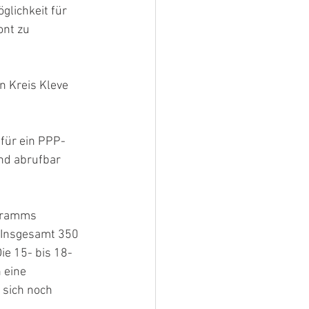
lichkeit für 
ont zu 
n Kreis Kleve 
für ein PPP-
nd abrufbar 
gramms 
 Insgesamt 350 
e 15- bis 18-
 eine 
sich noch 