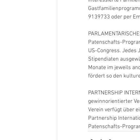
interessierte Familie
Gastfamilienprogramm
9139733 oder per Ema
PARLAMENTARISCHES 
Patenschafts-Progra
US-Congress. Jedes J
Stipendiaten ausgewäh
Monate im jeweils and
fördert so den kultu
PARTNERSHIP INTERNATI
gewinnorientierter V
Verein verfügt über e
Partnership Internat
Patenschafts-Progra