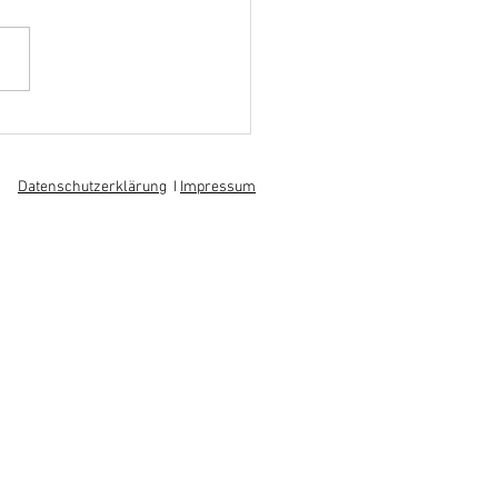
hoff informiert sich über
 am regionalen
itsmarkt
Datenschutzerklärung
I
Impressum