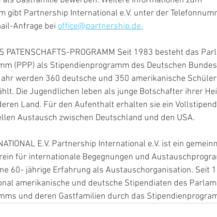
n als Gastfamilie bewerben. Weitere Informationen zum 
 gibt Partnership International e.V. unter der Telefonnu
il-Anfrage bei 
office@partnership.de.
PATENSCHAFTS-PROGRAMM Seit 1983 besteht das Parla
mm (PPP) als Stipendienprogramm des Deutschen Bundes
ahr werden 360 deutsche und 350 amerikanische Schüler 
lt. Die Jugendlichen leben als junge Botschafter ihrer He
eren Land. Für den Aufenthalt erhalten sie ein Vollstipen
rellen Austausch zwischen Deutschland und den USA. 
ONAL E.V. Partnership International e.V. ist ein gemeinnü
erein für internationale Begegnungen und Austauschprogr
ine 60- jährige Erfahrung als Austauschorganisation. Seit 1
ional amerikanische und deutsche Stipendiaten des Parlam
mms und deren Gastfamilien durch das Stipendienprogra