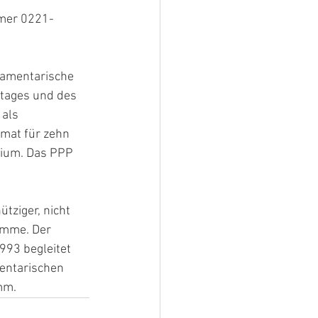
mmer 0221- 
mentarische 
tages und des 
als 
imat für zehn 
dium. Das PPP 
tziger, nicht 
amme. Der 
993 begleitet 
entarischen 
mm.