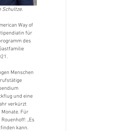
 Schultze. 
American Way of 
ipendiatin für 
nprogramm des 
astfamilie 
21. 
ungen Menschen 
ufstätige 
ipendium 
kflug und eine 
hr verkürzt 
 Monate. Für 
 Rouenhoff: „Es 
tfinden kann. 