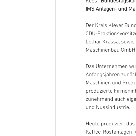
Rees | 
Bundestagskand
IMS Anlagen- und Mas
Der Kreis Klever Bu
CDU-Fraktionsvorsitz
Lothar Krassa, sowie
Maschinenbau GmbH 
Das Unternehmen wurd
Anfangsjahren zunäch
Maschinen und Produkt
produzierte Firmenin
zunehmend auch eigen
und Nussindustrie.
Heute produziert das
Kaffee-Röstanlagen f