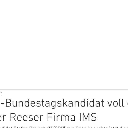
HOME
ÜBER MICH
THEMEN
it
-Bundestagskandidat voll
er Reeser Firma IMS