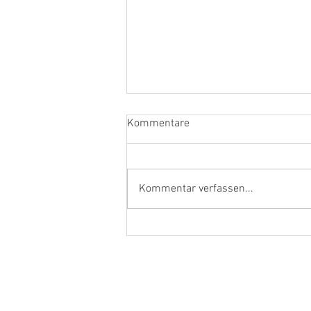
Kommentare
Kommentar verfassen...
Ehrenamtler und Handwerker
aus dem Kreis Kleve in Berlin