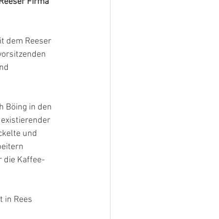
Reeser Firma 
it dem Reeser 
vorsitzenden 
nd 
 Böing in den 
existierender 
ckelte und 
eitern 
die Kaffee- 
 in Rees 