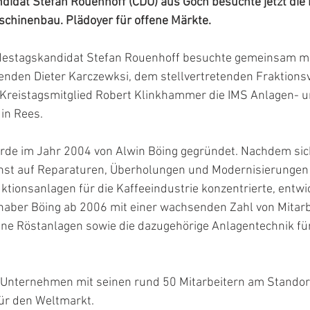
idat Stefan Rouenhoff (CDU) aus Goch besuchte jetzt die 
chinenbau. Plädoyer für offene Märkte.
ndestagskandidat Stefan Rouenhoff besuchte gemeinsam m
enden Dieter Karczewksi, dem stellvertretenden Fraktions
 Kreistagsmitglied Robert Klinkhammer die IMS Anlagen- u
in Rees.
e im Jahr 2004 von Alwin Böing gegründet. Nachdem sich
st auf Reparaturen, Überholungen und Modernisierungen 
ionsanlagen für die Kaffeeindustrie konzentrierte, entwi
haber Böing ab 2006 mit einer wachsenden Zahl von Mitarb
e Röstanlagen sowie die dazugehörige Anlagentechnik für 
 Unternehmen mit seinen rund 50 Mitarbeitern am Standort
ür den Weltmarkt.