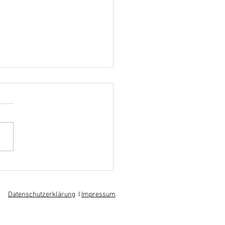
hoff informiert sich über
 am regionalen
itsmarkt
Datenschutzerklärung
I
Impressum