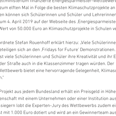
tministerium finanzierte Energiesparmeister-Wettbewerb
zum elften Mal in Folge die besten Klimaschutzprojekte an
n können sich Schülerinnen und Schüler und Lehrerinnen
zum 4. April 2019 auf der Webseite des ‚Energiesparmeiste
Wert von 50.000 Euro an Klimaschutzprojekte in Schulen v
dnete Stefan Rouenhoff erklärt hierzu: „Viele Schülerinne
eteiligen sich an den ‚Fridays for Future‘ Demonstrationen
t viele Schülerinnen und Schüler ihre Kreativität und ihr
der Straße auch in die Klassenzimmer tragen würden. Der 
ettbewerb bietet eine hervorragende Gelegenheit, Klimasc
.“
rojekt aus jedem Bundesland erhält ein Preisgeld in Höhe
enschaft mit einem Unternehmen oder einer Institution aus
iegern lobt die Experten-Jury des Wettbewerbs zudem ei
st mit 1.000 Euro dotiert und wird an ein Gewinnerteam au