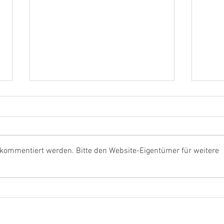
 kommentiert werden. Bitte den Website-Eigentümer für weitere
468.000 Euro vom Bund für
Rouen
Issum
Lage
Arbe