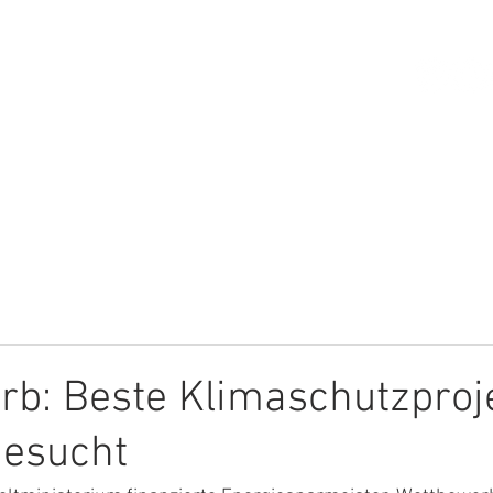
HOME
ÜBER MICH
THEMEN
b: Beste Klimaschutzproj
gesucht