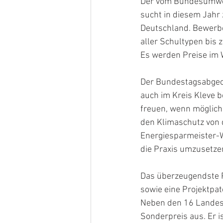
Der vom Bundesumwel
sucht in diesem Jahr 
Deutschland. Bewerbe
aller Schultypen bis 
Es werden Preise im 
Der Bundestagsabgeor
auch im Kreis Kleve b
freuen, wenn möglichs
den Klimaschutz von 
Energiesparmeister-W
die Praxis umzusetzen
Das überzeugendste P
sowie eine Projektpat
Neben den 16 Landess
Sonderpreis aus. Er i