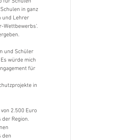
 für Schulen 
 Schulen in ganz 
 und Lehrer 
r-Wettbewerbs‘. 
ergeben.
n und Schüler 
. Es würde mich 
 Engagement für 
hutzprojekte in 
 von 2.500 Euro 
 der Region. 
nen 
s den 