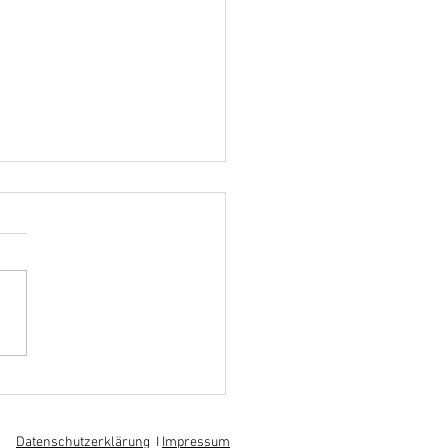
hoff informiert sich über
 am regionalen
itsmarkt
Datenschutzerklärung
I
Impressum