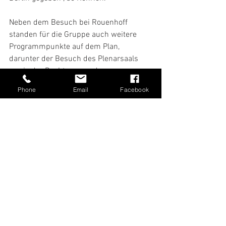
Neben dem Besuch bei Rouenhoff 
standen für die Gruppe auch weitere 
Programmpunkte auf dem Plan, 
darunter der Besuch des Plenarsaals 
sowie der Dachterrasse des 
Reichstagsgebäudes und der dortigen 
Phone
Email
Facebook
Kuppel.
Alle ansehen
Aktuelle Beiträge