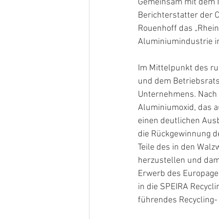
Gemeinsam mit dem N
Berichterstatter der 
Rouenhoff das „Rhei
Aluminiumindustrie i
Im Mittelpunkt des r
und dem Betriebsrats
Unternehmens. Nach 
Aluminiumoxid, das a
einen deutlichen Aus
die Rückgewinnung de
Teile des in den Wal
herzustellen und dami
Erwerb des Europagesc
in die SPEIRA Recyclin
führendes Recycling-