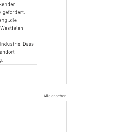
kender 
 gefordert. 
ng „die 
-Westfalen 
ndustrie. Dass 
andort 
g.
Alle ansehen