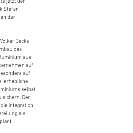
 jetzt der 
k Stefan 
en der 
Volker Backs 
Umbau des 
aluminium aus 
ternehmen auf 
esonders auf 
, erhebliche 
uminiums selbst 
 sichern. Der 
ie Integration 
stellung als 
plant.