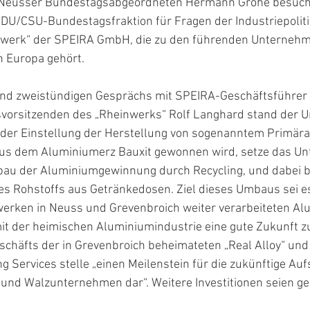
eusser Bundestagsabgeordneten Hermann Gröhe besuchte
CDU/CSU-Bundestagsfraktion für Fragen der Industriepoliti
nwerk“ der SPEIRA GmbH, die zu den führenden Unternehm
n Europa gehört.
und zweistündigen Gesprächs mit SPEIRA-Geschäftsführer 
vorsitzenden des „Rheinwerks“ Rolf Langhard stand der 
der Einstellung der Herstellung von sogenanntem Primär
us dem Aluminiumerz Bauxit gewonnen wird, setze das Un
bau der Aluminiumgewinnung durch Recycling, und dabei b
s Rohstoffs aus Getränkedosen. Ziel dieses Umbaus sei es
zwerken in Neuss und Grevenbroich weiter verarbeiteten Al
t der heimischen Aluminiumindustrie eine gute Zukunft zu
häfts der in Grevenbroich beheimateten „Real Alloy“ und d
g Services stelle „einen Meilenstein für die zukünftige Auf
 und Walzunternehmen dar“. Weitere Investitionen seien ge