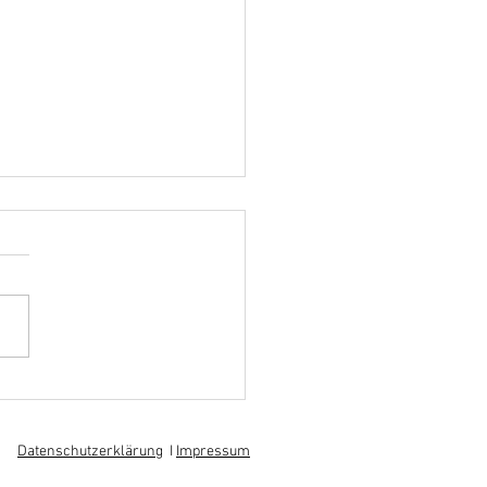
hoff informiert sich über
 am regionalen
itsmarkt
Datenschutzerklärung
I
Impressum