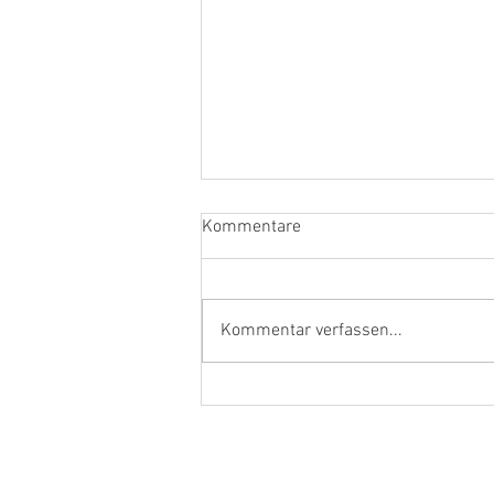
Kommentare
Kommentar verfassen...
Ehrenamtler und Handwerker
aus dem Kreis Kleve in Berlin