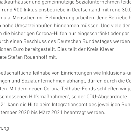
zialkaufhäuser und gemeinnützige Sozialunternehmen leid
e rund 900 Inklusionsbetriebe in Deutschland mit rund 30.
n u.a. Menschen mit Behinderung arbeiten. Jene Betriebe 
 hohe Umsatzeinbußen hinnehmen müssen. Und viele der
die bisherigen Corona-Hilfen nur eingeschränkt oder gar n
rch einen Beschluss des Deutschen Bundestages werden f
onen Euro bereitgestellt. Dies teilt der Kreis Klever 
te Stefan Rouenhoff mit.
ellschaftliche Teilhabe von Einrichtungen wie Inklusions-
ungen und Sozialunternehmen abhängt, dürfen durch die 
aten. Mit dem neuen Corona-Teilhabe-Fonds schließen wir je
eschlossenen Hilfsmaßnahmen“, so der CDU-Abgeordnete.
21 kann die Hilfe beim Integrationsamt des jeweiligen Bun
ptember 2020 bis März 2021 beantragt werden.
rung