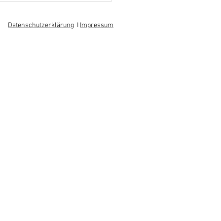
 am regionalen
itsmarkt
Datenschutzerklärung
I
Impressum