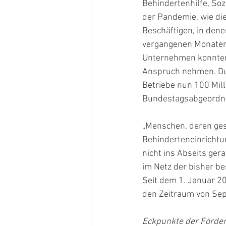
Behindertenhilfe, So
der Pandemie, wie di
Beschäftigen, in dene
vergangenen Monaten
Unternehmen konnten 
Anspruch nehmen. Du
Betriebe nun 100 Milli
Bundestagsabgeordne
„Menschen, deren ges
Behinderteneinricht
nicht ins Abseits ger
im Netz der bisher b
Seit dem 1. Januar 20
den Zeitraum von Se
Eckpunkte der Förde