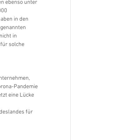
en ebenso unter 
000 
haben in den 
 genannten 
icht in 
ür solche 
unternehmen, 
Corona-Pandemie 
tzt eine Lücke 
deslandes für 