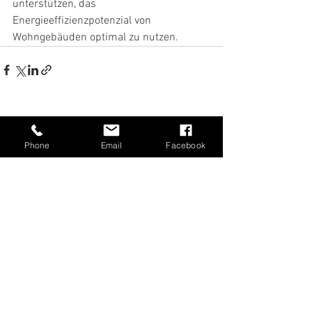
unterstützen, das 
Energieeffizienzpotenzial von 
Wohngebäuden optimal zu nutzen.
Alle ansehen
Aktuelle Beiträge
Phone
Email
Facebook