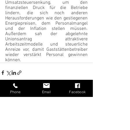
Umsatzsteuersenkung, um den 
finanziellen Druck für die Betriebe 
lindern, die sich noch anderen 
Herausforderungen wie den gestiegenen 
Energiepreisen, dem Personalmangel 
und der Inflation stellen müssen. 
Außerdem sah der abgelehnte 
Unionsantrag attraktivere 
Arbeitszeitmodelle und steuerliche 
Anreize vor, damit Gaststättenbetreiber 
wieder verstärkt Personal gewinnen 
können.
Phone
Email
Facebook
Alle ansehen
Aktuelle Beiträge