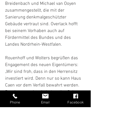
Breidenbach und Michael van Ooyen 
zusammengestellt, die mit der 
Sanierung denkmalgeschützter 
Gebäude vertraut sind. Overlack hofft 
bei seinem Vorhaben auch auf 
Fördermittel des Bundes und des 
Landes Nordrhein-Westfalen.
Rouenhoff und Wolters begrüßen das 
Engagement des neuen Eigentümers: 
„Wir sind froh, dass in den Herrensitz 
investiert wird. Denn nur so kann Haus 
Caen vor dem Verfall bewahrt werden. 
Das Anwesen ist ein kultureller Schatz 
mit historischer Bedeutung für die 
Phone
Email
Facebook
Region. Deshalb werden wir prüfen, ob 
die Sanierung des Herrensitzes auch 
mit Hilfe von Fördermitteln des Bundes 
und des Landes erfolgen kann.“