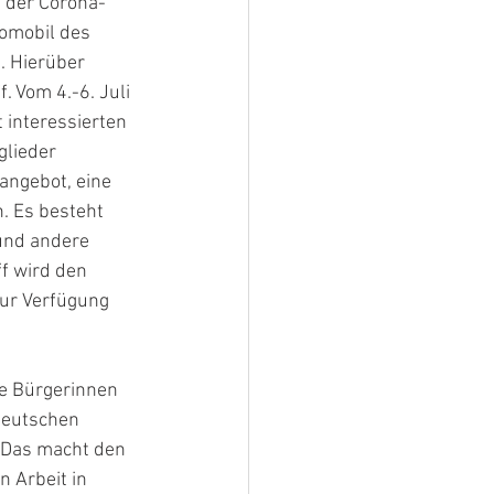
 der Corona-
omobil des 
 Hierüber 
 Vom 4.-6. Juli 
 interessierten 
lieder 
angebot, eine 
. Es besteht 
und andere 
f wird den 
ur Verfügung 
ie Bürgerinnen 
Deutschen 
. Das macht den 
 Arbeit in 