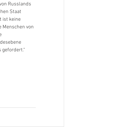
 von Russlands 
hen Staat 
 ist keine 
ie Menschen von 
e 
ndesebene 
 gefordert.“