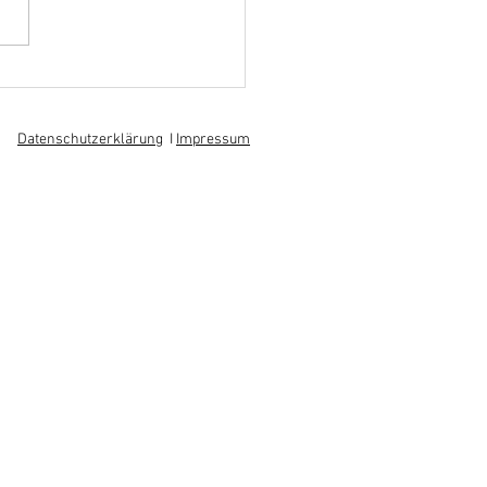
hoff informiert sich über
 am regionalen
itsmarkt
Datenschutzerklärung
I
Impressum