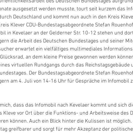
ffentlichkeitsarbeit des Deutschen Bundestages aufgrund
onate ausgesetzt werden musste, tourt seit kurzem das Inf
urch Deutschland und kommt nun auch in den Kreis Kleve.
 Kreis Klever CDU-Bundestagsabgeordnete Stefan Rouenhoff.
il in Kevelaer an der Gelderner Str. 10-12 stehen und dort
ern die Arbeit des Deutschen Bundestages und seiner Mitg
ucher erwartet ein vielfältiges multimediales Informations
n Glücksrad, an dem kleine Preise gewonnen werden können
 eines virtuellen Rundgangs durch das Reichstagsgebäude 
undestages. Der Bundestagsabgeordnete Stefan Rouenhof
ern am 4. Juli von 14-16 Uhr für Gespräche im Infomobil z
 mich, dass das Infomobil nach Kevelaer kommt und sich d
s Kleve vor Ort über die Funktions- und Arbeitsweise des 
en können. Auch ein Blick hinter die Kulissen ist möglich
tag greifbarer und sorgt für mehr Akzeptanz der politischen