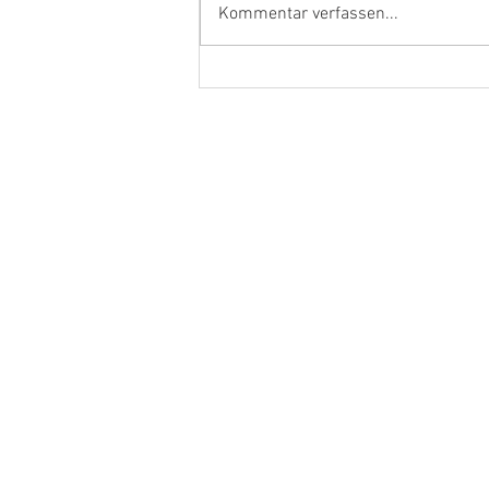
Kommentar verfassen...
Ehrenamtler und Handwerker
aus dem Kreis Kleve in Berlin