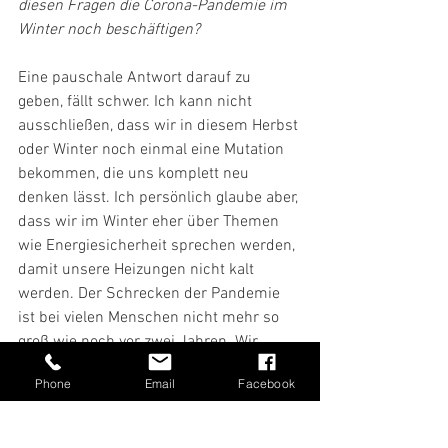
diesen Fragen die Corona-Pandemie im 
Winter noch beschäftigen?
Eine pauschale Antwort darauf zu 
geben, fällt schwer. Ich kann nicht 
ausschließen, dass wir in diesem Herbst 
oder Winter noch einmal eine Mutation 
bekommen, die uns komplett neu 
denken lässt. Ich persönlich glaube aber, 
dass wir im Winter eher über Themen 
wie Energiesicherheit sprechen werden, 
damit unsere Heizungen nicht kalt 
werden. Der Schrecken der Pandemie 
ist bei vielen Menschen nicht mehr so 
groß wie noch vor zwei Jahren. Wir 
haben in Deutschland mittlerweile eine 
Phone
Email
Facebook
relativ hohe Impfquote und kommen 
zunehmend in eine endemische Lage. 
Dennoch müssen wir wie in den 