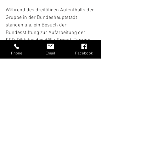
Während des dreitätigen Aufenthalts der 
Gruppe in der Bundeshauptstadt 
standen u.a. ein Besuch der 
Bundesstiftung zur Aufarbeitung der 
SED-Diktatur, des Willy-Brandt-Forums 
und des Bundesministeriums für Arbeit 
Phone
Email
Facebook
und Soziales auf dem Programm.
Alle ansehen
Aktuelle Beiträge