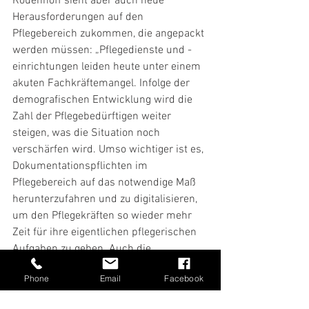
Rouenhoff sieht aber auch neue 
Herausforderungen auf den 
Pflegebereich zukommen, die angepackt 
werden müssen: „Pflegedienste und -
einrichtungen leiden heute unter einem 
akuten Fachkräftemangel. Infolge der 
demografischen Entwicklung wird die 
Zahl der Pflegebedürftigen weiter 
steigen, was die Situation noch 
verschärfen wird. Umso wichtiger ist es, 
Dokumentationspflichten im 
Pflegebereich auf das notwendige Maß 
herunterzufahren und zu digitalisieren, 
um den Pflegekräften so wieder mehr 
Zeit für ihre eigentlichen pflegerischen 
Aufgaben zu geben. Auch die 
Einführung der allgemeinen 
Phone
Email
Facebook
Dienstpflicht kann dazu beitragen, dass 
sich in unserer Gesellschaft wieder 