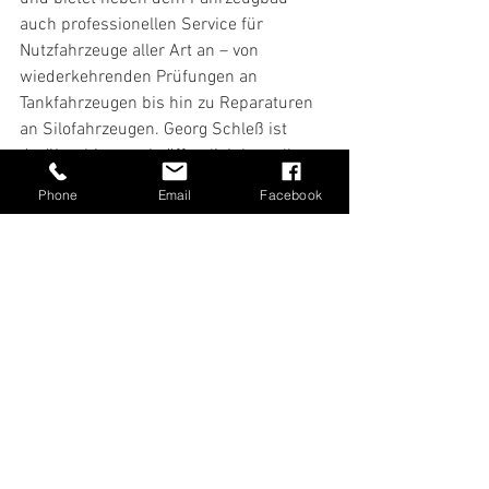
auch professionellen Service für 
Nutzfahrzeuge aller Art an – von 
wiederkehrenden Prüfungen an 
Tankfahrzeugen bis hin zu Reparaturen 
an Silofahrzeugen. Georg Schleß ist 
darüber hinaus als öffentlich bestellter 
und vereidigter Sachverständiger für 
Phone
Email
Facebook
das Metallbauhandwerk tätig.
Alle ansehen
Aktuelle Beiträge