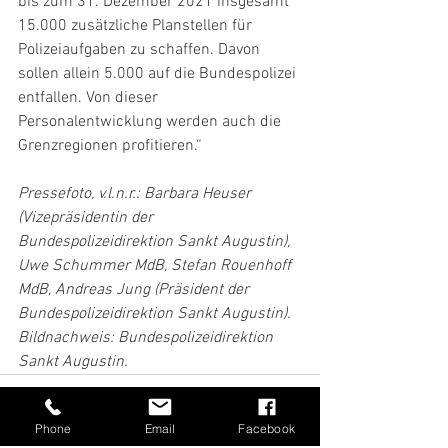
bis zum 31. Dezember 2021 insgesamt 
15.000 zusätzliche Planstellen für 
Polizeiaufgaben zu schaffen. Davon 
sollen allein 5.000 auf die Bundespolizei 
entfallen. Von dieser 
Personalentwicklung werden auch die 
Grenzregionen profitieren.“
Pressefoto, v.l.n.r.: Barbara Heuser 
(Vizepräsidentin der 
Bundespolizeidirektion Sankt Augustin), 
Uwe Schummer MdB, Stefan Rouenhoff 
MdB, Andreas Jung (Präsident der 
Bundespolizeidirektion Sankt Augustin). 
Bildnachweis: Bundespolizeidirektion 
Sankt Augustin.
Phone
Email
Facebook