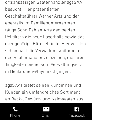
ortsansässigen Saatenhändler agaSAAT 
besucht. Hier präsentierten 
Geschäftsführer Werner Arts und der 
ebenfalls im Familienunternehmen 
tätige Sohn Fabian Arts den beiden 
Politikern die neue Lagerhalle sowie das 
dazugehörige Bürogebäude. Hier werden 
schon bald die Verwaltungsmitarbeiter 
des Saatenhändlers einziehen, die ihren 
Tätigkeiten bisher vom Verwaltungssitz 
in Neukirchen-Vluyn nachgingen.
agaSAAT bietet seinen Kundinnen und 
Kunden ein umfangreiches Sortiment 
an Back-, Gewürz- und Keimsaaten aus 
aller Welt zu höchster Güte. Mit dem 
breit aufgestellten Sortiment in 
Phone
Email
Facebook
konventioneller und Bio-Qualität werden 
Bäcker, Konditoren und 