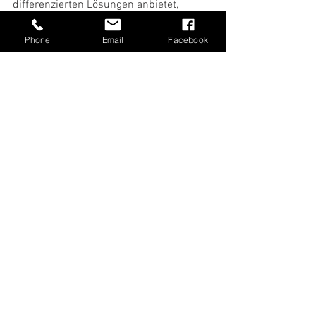
differenzierten Lösungen anbietet, 
welche die Landwirtschaft aber 
dringend benötigt.
Phone
Email
Facebook
Die FDP hatte vor eineinhalb Jahren die 
Chance, in einer Jamaika-Koalition für 
eine zukunftsfähige Landwirtschaft in 
Deutschland zu kämpfen. Leider hat sie 
sich jedoch vom Acker gemacht. 
Alle ansehen
Aktuelle Beiträge