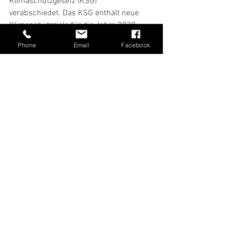
Klimaschutzgesetz (KSG)
verabschiedet. Das KSG enthält neue 
Klimaschutzziele für die Jahre 2030 
(Reduktion der
Phone
Email
Facebook
CO2-Emissionen von 65 Prozent 
gegenüber dem Basisjahr 1990) und 
2040 (Reduktion der
CO2-Emissionen von 88 Prozent 
gegenüber dem Basisjahr 1990) und 
2045
(Treibhausgasneutralität).
Zeitgleich wurde die Carbon-Leakage-
Verordnung zum 
Brennstoffemissionshandelsgesetz
verabschiedet und die Erneuerbare-
Energien-Richtlinie der Europäischen 
Union (RED II)
in nationales Gesetz umgesetzt. Im 