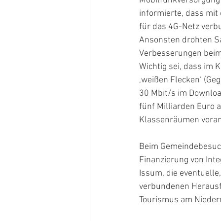
Mobilfunkversorgung 
informierte, dass mi
für das 4G-Netz verbu
Ansonsten drohten Sa
Verbesserungen beim 
Wichtig sei, dass im 
‚weißen Flecken‘ (Ge
30 Mbit/s im Downloa
fünf Milliarden Euro a
Klassenräumen vorant
Beim Gemeindebesuch
Finanzierung von Inte
Issum, die eventuell
verbundenen Herausfo
Tourismus am Niederr