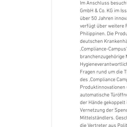
Im Anschluss besucht
GmbH & Co. KG im Iss
über 50 Jahren inno
verfügt über weitere 
Philippinen. Die Pro
deutschen Krankenhä
‚Compliance-Campus‘
branchenzugehörige M
Hygieneverantwortlich
Fragen rund um die T
des ‚Compliance Cam
Produktinnovationen u
automatische Türöffn
der Hände gekoppelt i
Vernetzung der Spend
Mittelständlers. Ges
die Vertreter aus Poli