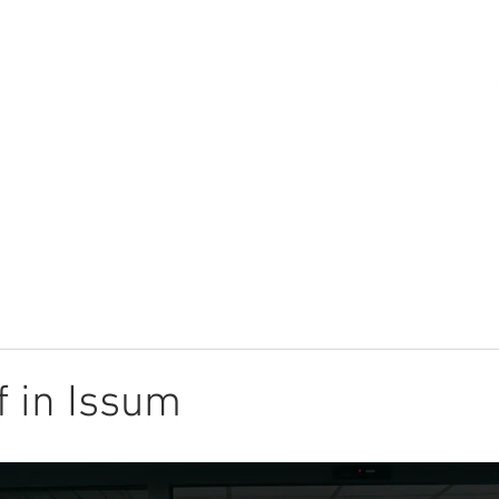
HOME
ÜBER MICH
THEMEN
 in Issum