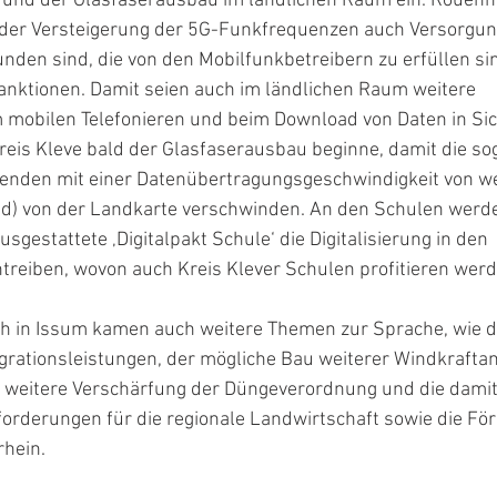
und der Glasfaserausbau im ländlichen Raum ein. Rouenh
t der Versteigerung der 5G-Funkfrequenzen auch Versorgu
nden sind, die von den Mobilfunkbetreibern zu erfüllen si
nktionen. Damit seien auch im ländlichen Raum weitere
mobilen Telefonieren und beim Download von Daten in Sic
Kreis Kleve bald der Glasfaserausbau beginne, damit die s
genden mit einer Datenübertragungsgeschwindigkeit von we
d) von der Landkarte verschwinden. An den Schulen werde
usgestattete ‚Digitalpakt Schule‘ die Digitalisierung in den
reiben, wovon auch Kreis Klever Schulen profitieren werd
 in Issum kamen auch weitere Themen zur Sprache, wie d
grationsleistungen, der mögliche Bau weiterer Windkraftan
e, weitere Verschärfung der Düngeverordnung und die dami
rderungen für die regionale Landwirtschaft sowie die Fö
hein.