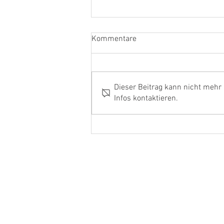
Kommentare
Dieser Beitrag kann nicht mehr
Infos kontaktieren.
Ehrenamtler und Handwerker
aus dem Kreis Kleve in Berlin