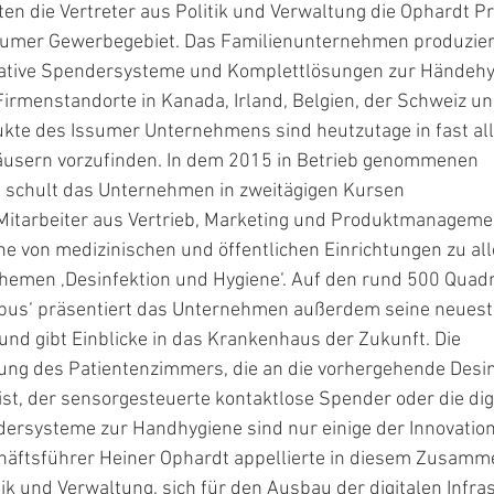
en die Vertreter aus Politik und Verwaltung die Ophardt P
umer Gewerbegebiet. Das Familienunternehmen produziert 
vative Spendersysteme und Komplettlösungen zur Händeh
Firmenstandorte in Kanada, Irland, Belgien, der Schweiz u
dukte des Issumer Unternehmens sind heutzutage in fast al
usern vorzufinden. In dem 2015 in Betrieb genommenen
 schult das Unternehmen in zweitägigen Kursen
itarbeiter aus Vertrieb, Marketing und Produktmanageme
e von medizinischen und öffentlichen Einrichtungen zu al
hemen ‚Desinfektion und Hygiene‘. Auf den rund 500 Quad
pus‘ präsentiert das Unternehmen außerdem seine neues
nd gibt Einblicke in das Krankenhaus der Zukunft. Die
ung des Patientenzimmers, die an die vorhergehende Desin
st, der sensorgesteuerte kontaktlose Spender oder die dig
ersysteme zur Handhygiene sind nur einige der Innovatio
chäftsführer Heiner Ophardt appellierte in diesem Zusam
tik und Verwaltung, sich für den Ausbau der digitalen Infra