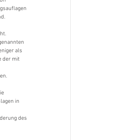
off
ngsauflagen
nd.
ht.
ogenannten
niger als
 der mit
en.
ie
lagen in
t
rderung des