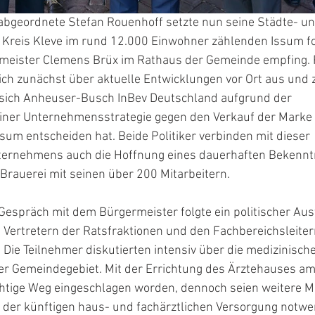
bgeordnete Stefan Rouenhoff setzte nun seine Städte- u
reis Kleve im rund 12.000 Einwohner zählenden Issum fo
rmeister Clemens Brüx im Rathaus der Gemeinde empfing.
ch zunächst über aktuelle Entwicklungen vor Ort aus und 
ss sich Anheuser-Busch InBev Deutschland aufgrund der
iner Unternehmensstrategie gegen den Verkauf der Marke 
ssum entscheiden hat. Beide Politiker verbinden mit dieser
ternehmens auch die Hoffnung eines dauerhaften Bekenn
Brauerei mit seinen über 200 Mitarbeitern.
Gespräch mit dem Bürgermeister folgte ein politischer Aus
 Vertretern der Ratsfraktionen und den Fachbereichsleiter
ie Teilnehmer diskutierten intensiv über die medizinisch
r Gemeindegebiet. Mit der Errichtung des Ärztehauses am
richtige Weg eingeschlagen worden, dennoch seien weiter
g der künftigen haus- und fachärztlichen Versorgung notwe