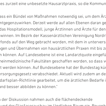
 es zurzeit eine unbesetzte Hausarztpraxis, so die Kommuna
 dass ein Bündel von Maßnahmen notwendig sei, um dem Ä
ntgegenzuwirken. Derzeit werde auf allen Ebenen daran ge
 das Hospitationsmodell, junge Ärztinnen und Ärzte für den
winnen. Im Bezirk der Kassenärztlichen Vereinigung Nordrh
fonds auf den Weg gebracht worden, mit dem in untervers
gen und Übernahmen von hausärztlichen Praxen mit bis z
n können. Auf Landesebene ist eine Landarztquote eingef
meinmedizinische Fakultäten geschaffen worden, so dass 
t werden können. Auf Bundesebene hat der Bundestag kür
ersorgungsgesetz verabschiedet. Aktuell wird zudem an de
arfsplan-Richtlinie gearbeitet, um die ärztlichen Bedarfe 
and besser abbilden zu können.“
n der Diskussion nahmen auch die flächendeckende