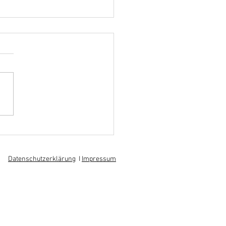
hoff informiert sich über
 am regionalen
itsmarkt
Datenschutzerklärung
I
Impressum