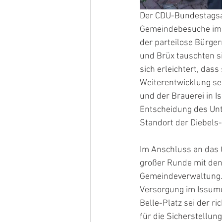
Der CDU-Bundestagsa
Gemeindebesuche im K
der parteilose Bürge
und Brüx tauschten si
sich erleichtert, da
Weiterentwicklung se
und der Brauerei in I
Entscheidung des Un
Standort der Diebels-
Im Anschluss an das 
großer Runde mit den
Gemeindeverwaltung. D
Versorgung im Issume
Belle-Platz sei der 
für die Sicherstellun