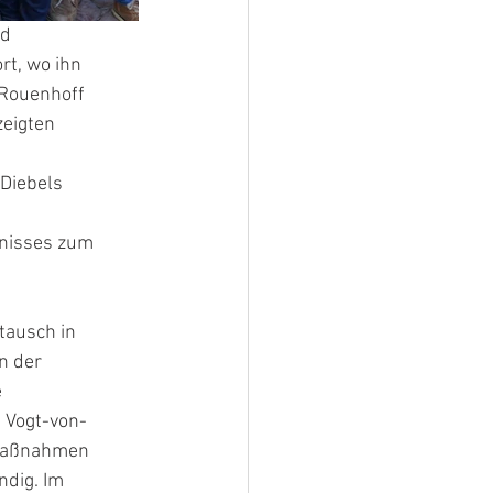
nd
rt, wo ihn
 Rouenhoff
zeigten
Diebels
tnisses zum
tausch in
n der
e
 Vogt-von-
e Maßnahmen
ndig. Im