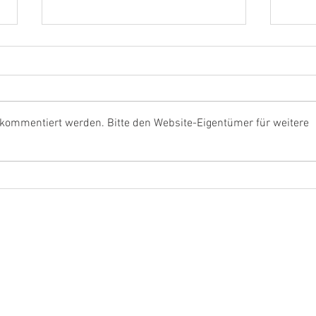
 kommentiert werden. Bitte den Website-Eigentümer für weitere
468.000 Euro vom Bund für
Rouen
Issum
Lage
Arbe