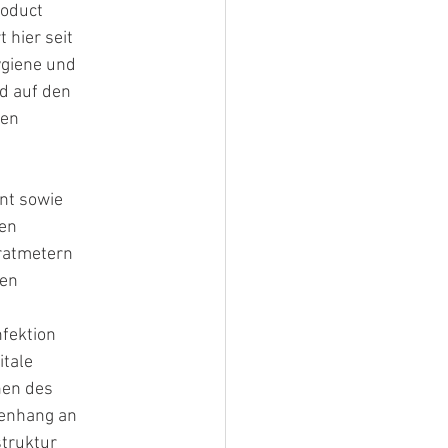
roduct
hier seit
ygiene und
nd auf den
len
nt sowie
len
ratmetern
ten
fektion
itale
nen des
menhang an
struktur