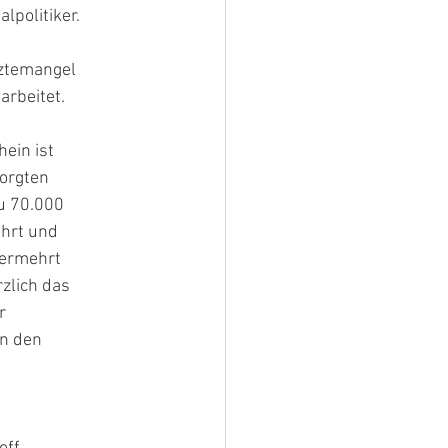
lpolitiker.
rztemangel
arbeitet.
ein ist
orgten
u 70.000
ührt und
vermehrt
zlich das
r
in den