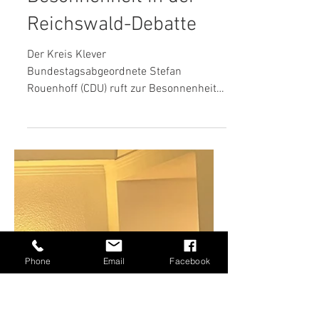
22. Nov. 2024
2 Min. Lesezeit
Aufruf zur
Besonnenheit in der
Reichswald-Debatte
Der Kreis Klever
Bundestagsabgeordnete Stefan
Phone
Email
Facebook
Rouenhoff (CDU) ruft zur Besonnenheit
in der Reichswald-Debatte auf: „In
unserer Demokratie...