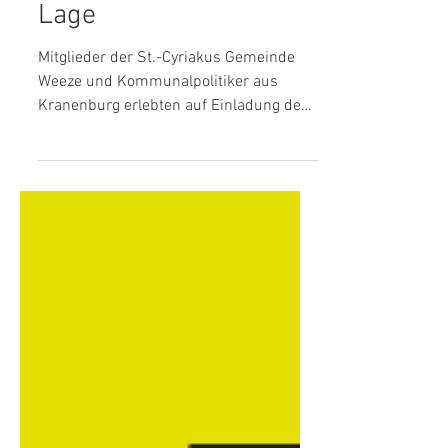
Berlin: Rouenhoff
diskutiert mit Bürgern
über die politische
Lage
Mitglieder der St.-Cyriakus Gemeinde
Weeze und Kommunalpolitiker aus
Kranenburg erlebten auf Einladung des
Bundestagsabgeordneten des...