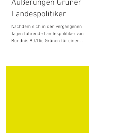
24. Nov. 2024
1 Min. Lesezeit
Pressestatement zu
Äußerungen Grüner
Landespolitiker
Nachdem sich in den vergangenen
Tagen führende Landespolitiker von
Bündnis 90/Die Grünen für einen
Nationalpark Reichswald
ausgesprochen...